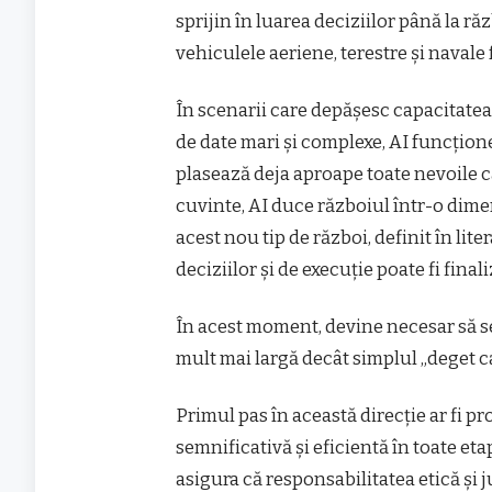
sprijin în luarea deciziilor până la ră
vehiculele aeriene, terestre și navale f
În scenarii care depășesc capacitatea
de date mari și complexe, AI funcțio
plasează deja aproape toate nevoile 
cuvinte, AI duce războiul într-o dime
acest nou tip de război, definit în lite
deciziilor și de execuție poate fi fina
În acest moment, devine necesar să s
mult mai largă decât simplul „deget ca
Primul pas în această direcție ar fi
semnificativă și eficientă în toate eta
asigura că responsabilitatea etică și 