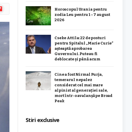
ipboard
Horoscopul Urania pentru
zodia Leu pentru 1 – 7 august
2026
Cseke Attila: 22 de posturi
pentru Spitalul „Marie Curie”
așteaptă aprobarea
Guvernului. Puteau fi
deblocate și până acum
Cine a fost Nirmal Purja,
temerarul nepalez
considerat cel mai mare
alpinist al generației sale,
mort într-o avalanșă pe Broad
Peak
Stiri exclusive