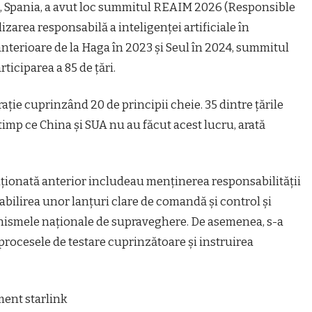
na, Spania, a avut loc summitul REAIM 2026 (Responsible
lizarea responsabilă a inteligenței artificiale în
nterioare de la Haga în 2023 și Seul în 2024, summitul
ticiparea a 85 de țări.
ație cuprinzând 20 de principii cheie. 35 dintre țările
timp ce China și SUA nu au făcut acest lucru, arată
nționată anterior includeau menținerea responsabilității
bilirea unor lanțuri clare de comandă și control și
nismele naționale de supraveghere. De asemenea, s-a
 procesele de testare cuprinzătoare și instruirea