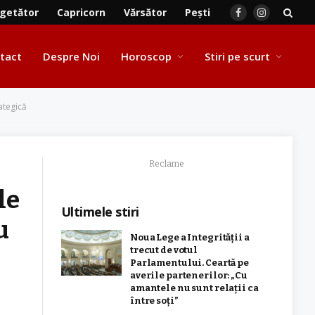
getător
Capricorn
Vărsător
Pești
Facebook
Instagram
tact
Despre Noi
Horoscop
Stiri pe scurt
rategică
Reclame
le
Ultimele stiri
u
Noua Lege a Integrității a
trecut de votul
Parlamentului. Ceartă pe
averile partenerilor: „Cu
amantele nu sunt relații ca
între soți”