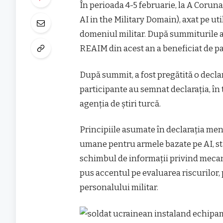
În perioada 4-5 februarie, la A Coru
AI in the Military Domain), axat pe uti
domeniul militar. După summiturile a
REAIM din acest an a beneficiat de par
După summit, a fost pregătită o declar
participante au semnat declarația, în 
agenția de știri turcă.
Principiile asumate în declarația me
umane pentru armele bazate pe AI, sta
schimbul de informații privind meca
pus accentul pe evaluarea riscurilor,
personalului militar.