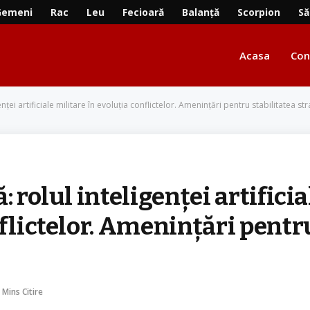
Gemeni
Rac
Leu
Fecioară
Balanță
Scorpion
Să
Acasa
Con
nței artificiale militare în evoluția conflictelor. Amenințări pentru stabilitatea st
 rolul inteligenței artificia
nflictelor. Amenințări pentr
 Mins Citire