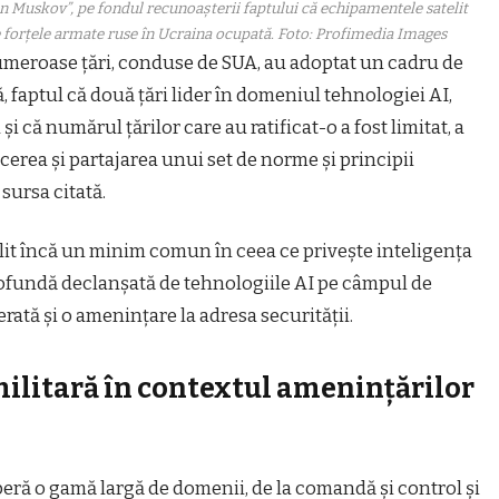
on Muskov”, pe fondul recunoașterii faptului că echipamentele satelit
de forțele armate ruse în Ucraina ocupată. Foto: Profimedia Images
meroase țări, conduse de SUA, au adoptat un cadru de
să, faptul că două țări lider în domeniul tehnologiei AI,
i că numărul țărilor care au ratificat-o a fost limitat, a
cerea și partajarea unui set de norme și principii
 sursa citată.
ilit încă un minim comun în ceea ce privește inteligența
rofundă declanșată de tehnologiile AI pe câmpul de
erată și o amenințare la adresa securității.
 militară în contextul amenințărilor
peră o gamă largă de domenii, de la comandă și control și