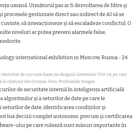
nța umană. Următorul pas ar fi dezvoltarea de filtre și
i procesele gestionate direct sau indirect de AI să se
 cuvinte, să interacționeze și să escaladeze conflictul. O
multe niveluri ar putea preveni alarmele false,
nedorite.
 dezvoltat de ruși este bazat pe designul sistemului TOS-1A, pe care
ja în războiul din Ucraina. Foto: Profimedia Images
scurilor de securitate internă în inteligența artificială
a algoritmilor și a seturilor de date pe care le
eturilor de date, identificarea condițiilor și
pot lua decizii complet autonome, precum și certificarea
rdware-ului pe care rulează sunt măsuri importante în