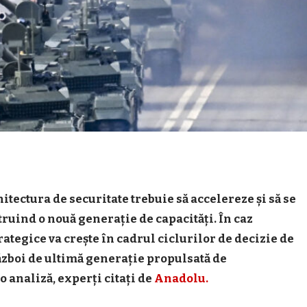
hitectura de securitate trebuie să accelereze și să se
ruind o nouă generație de capacități. În caz
trategice va crește în cadrul ciclurilor de decizie de
ăzboi de ultimă generație propulsată de
-o analiză, experți citați de
Anadolu.