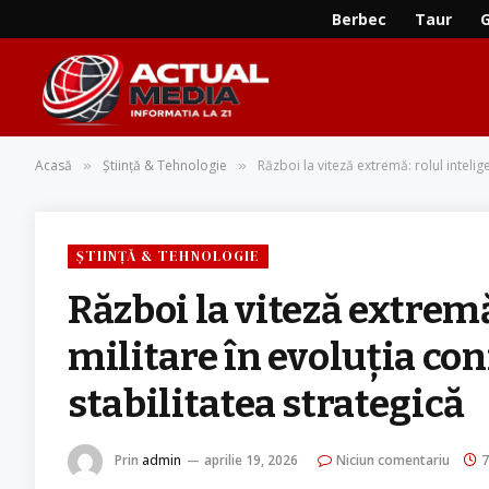
Berbec
Taur
Acasă
Știință & Tehnologie
Război la viteză extremă: rolul intelige
»
»
ȘTIINȚĂ & TEHNOLOGIE
Război la viteză extremă:
militare în evoluția co
stabilitatea strategică
Prin
admin
aprilie 19, 2026
Niciun comentariu
7