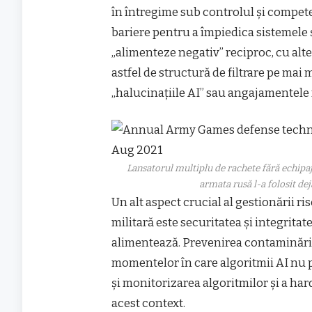
în întregime sub controlul și compete
bariere pentru a împiedica sistemele ș
„alimenteze negativ” reciproc, cu alte
astfel de structură de filtrare pe mai 
„halucinațiile AI” sau angajamentele 
Lansatorul multiplu de rachete fără echipaj
armata rusă l-a folosit de
Un alt aspect crucial al gestionării ri
militară este securitatea și integritate
alimentează. Prevenirea contaminării s
momentelor în care algoritmii AI nu 
și monitorizarea algoritmilor și a ha
acest context.