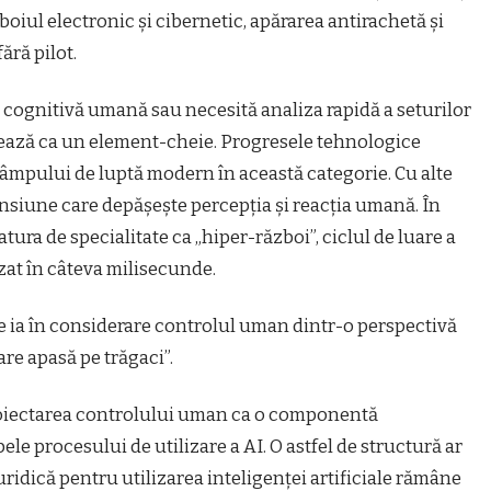
zboiul electronic și cibernetic, apărarea antirachetă și
ără pilot.
 cognitivă umană sau necesită analiza rapidă a seturilor
nează ca un element-cheie. Progresele tehnologice
câmpului de luptă modern în această categorie. Cu alte
nsiune care depășește percepția și reacția umană. În
ratura de specialitate ca „hiper-război”, ciclul de luare a
lizat în câteva milisecunde.
e ia în considerare controlul uman dintr-o perspectivă
re apasă pe trăgaci”.
 proiectarea controlului uman ca o componentă
pele procesului de utilizare a AI. O astfel de structură ar
juridică pentru utilizarea inteligenței artificiale rămâne