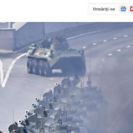
Știri
Fl
Urmăriți-ne
Google