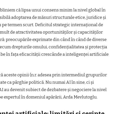
ubliniem că lipsa unui consens minim la nivel global în
sibilă adoptarea de măsuri structurale etice, juridice și
 pe termen scurt. Deficitul strategic internațional de
mult de atractivitatea oportunităților și capacităților
itară: preocupările exprimate din când în când de diverse
precum drepturile omului, confidențialitatea și protecția
e în fața eficacității crescânde a inteligenței artificiale
că aceste opinii (n.r. adesea prin intermediul grupurilor
izate ca pârghie politică. Nu numai AI în sine, ci și
 AI au devenit subiect de dezbatere și negociere la nivel
ă pe expertul în domeniul apărării, Arda Mevlutoglu.
ei artificiale: limitări și cerințe