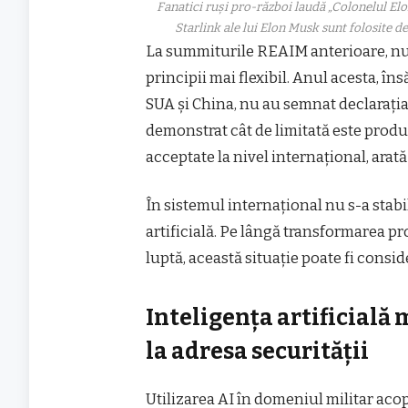
Fanatici ruși pro-război laudă „Colonelul El
Starlink ale lui Elon Musk sunt folosite 
La summiturile REAIM anterioare, nu
principii mai flexibil. Anul acesta, în
SUA și China, nu au semnat declarația ș
demonstrat cât de limitată este produ
acceptate la nivel internațional, arată
În sistemul internațional nu s-a stab
artificială. Pe lângă transformarea p
luptă, această situație poate fi consid
Inteligența artificială
la adresa securității
Utilizarea AI în domeniul militar aco