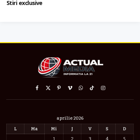
Stiri exclusive
Facebook
X
Pinterest
Vimeo
WhatsApp
TikTok
Instagram
(Twitter)
aprilie 2026
L
Ma
Mi
J
V
S
D
1
2
3
4
5