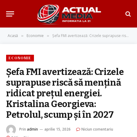
Acasă
Economie
Șefa FMI avertizează: Crizele suprapuse riscă să mențină ridicat prețul energiei. Kristalina Georgieva: Petrolul, scump și în 2027
»
»
ECONOMIE
Șefa FMI avertizează: Crizele
suprapuse riscă să mențină
ridicat prețul energiei.
Kristalina Georgieva:
Petrolul, scump și în 2027
Prin
admin
aprilie 15, 2026
Niciun comentariu