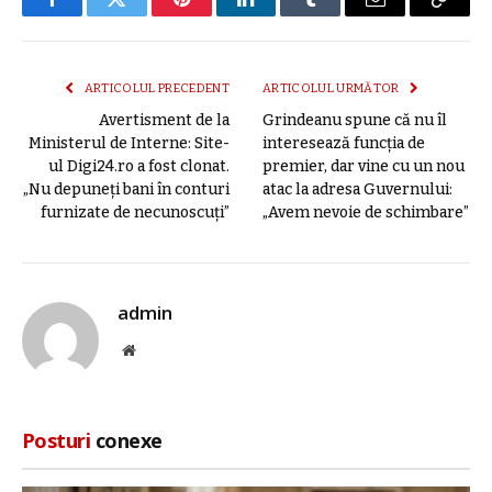
Facebook
Twitter
Pinterest
LinkedIn
Tumblr
E-
Copier
mail
link
ARTICOLUL PRECEDENT
ARTICOLUL URMĂTOR
Avertisment de la
Grindeanu spune că nu îl
Ministerul de Interne: Site-
interesează funcția de
ul Digi24.ro a fost clonat.
premier, dar vine cu un nou
„Nu depuneți bani în conturi
atac la adresa Guvernului:
furnizate de necunoscuți”
„Avem nevoie de schimbare”
admin
Site
web
Posturi
conexe