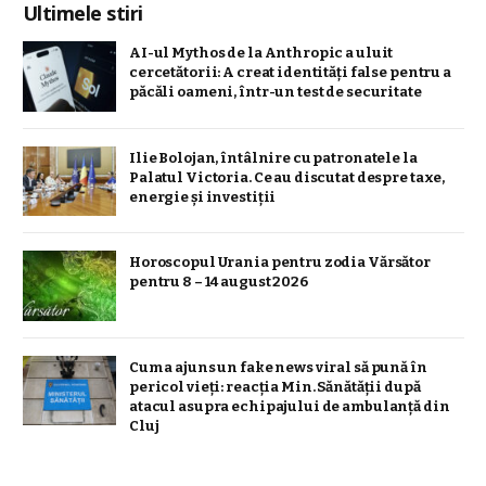
Ultimele stiri
AI-ul Mythos de la Anthropic a uluit
cercetătorii: A creat identități false pentru a
păcăli oameni, într-un test de securitate
Ilie Bolojan, întâlnire cu patronatele la
Palatul Victoria. Ce au discutat despre taxe,
energie și investiții
Horoscopul Urania pentru zodia Vărsător
pentru 8 – 14 august 2026
Cum a ajuns un fake news viral să pună în
pericol vieți: reacția Min. Sănătății după
atacul asupra echipajului de ambulanță din
Cluj