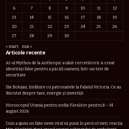
6
7
8
9
10
11
12
13
14
15
16
17
18
19
20
21
22
23
24
25
26
27
28
29
30
« mart.
mai »
Articole recente
AI-ul Mythos de la Anthropic a uluit cercetătorii: A creat
identități false pentru a păcăli oameni, într-un test de
securitate
Ilie Bolojan, întâlnire cu patronatele la Palatul Victoria. Ce au
discutat despre taxe, energie și investiții
Horoscopul Urania pentru zodia Vărsător pentru 8 – 14
august 2026
Cum a ajuns un fake news viral să pună în pericol vieți: reacția