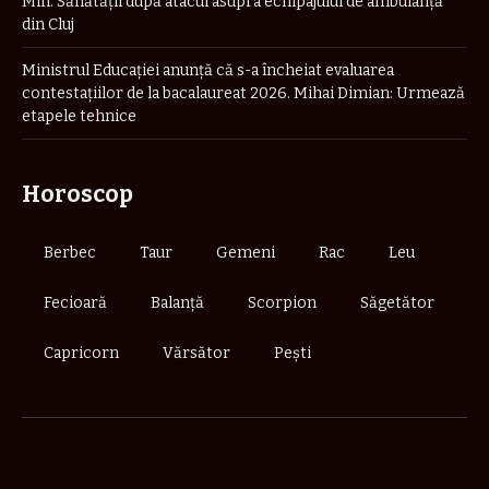
Min. Sănătății după atacul asupra echipajului de ambulanță
din Cluj
Ministrul Educației anunță că s-a încheiat evaluarea
contestațiilor de la bacalaureat 2026. Mihai Dimian: Urmează
etapele tehnice
Horoscop
Berbec
Taur
Gemeni
Rac
Leu
Fecioară
Balanță
Scorpion
Săgetător
Capricorn
Vărsător
Pești