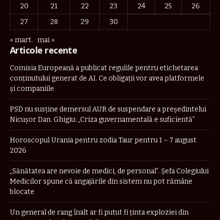
20
21
22
23
24
25
26
27
28
29
30
« mart.
mai »
Articole recente
Comisia Europeană a publicat regulile pentru etichetarea
conținutului generat de AI. Ce obligații vor avea platformele
și companiile
PSD nu susține demersul AUR de suspendare a președintelui
Nicușor Dan. Ghigiu: „Criza guvernamentală e suficientă”
Horoscopul Urania pentru zodia Taur pentru 1 – 7 august
2026
„Sănătatea are nevoie de medici, de personal”. Șefa Colegiului
Medicilor spune că angajările din sistem nu pot rămâne
blocate
Un general de rang înalt ar fi putut fi ținta exploziei din