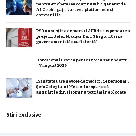
pentru etichetarea conținutului generat de
AI. Ce obligații vor avea platformele și
companiile
PSD nu susține demersul AUR de suspendare a
președintelui Nicușor Dan. Ghigiu: „Criza
guvernamentală e suficientă”
Horoscopul Urania pentru zodia Taur pentru 1
– 7 august 2026
„Sănătatea are nevoie de medici, de personal”.
Șefa Colegiului Medicilor spune că
angajările din sistem nu pot rămâne blocate
Stiri exclusive