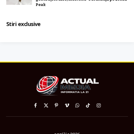
Peak
Stiri exclusive
Facebook
X
Pinterest
Vimeo
WhatsApp
TikTok
Instagram
(Twitter)