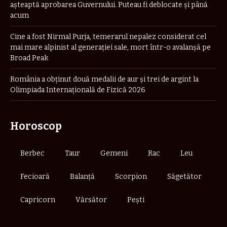
așteaptă aprobarea Guvernului. Puteau fi deblocate și până
acum
Cine a fost Nirmal Purja, temerarul nepalez considerat cel
mai mare alpinist al generației sale, mort într-o avalanșă pe
Broad Peak
România a obţinut două medalii de aur şi trei de argint la
Olimpiada Internaţională de Fizică 2026
Horoscop
Berbec
Taur
Gemeni
Rac
Leu
Fecioară
Balanță
Scorpion
Săgetător
Capricorn
Vărsător
Pești