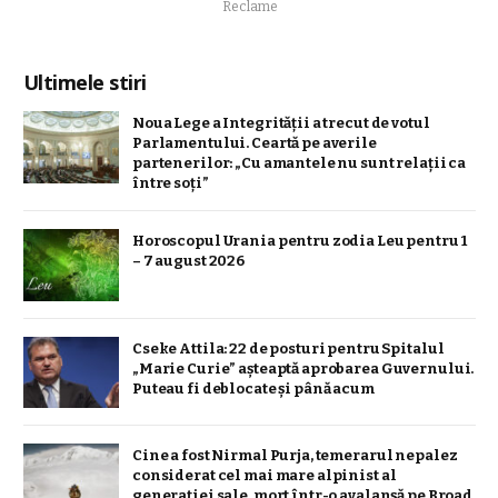
Reclame
Ultimele stiri
Noua Lege a Integrității a trecut de votul
Parlamentului. Ceartă pe averile
partenerilor: „Cu amantele nu sunt relații ca
între soți”
Horoscopul Urania pentru zodia Leu pentru 1
– 7 august 2026
Cseke Attila: 22 de posturi pentru Spitalul
„Marie Curie” așteaptă aprobarea Guvernului.
Puteau fi deblocate și până acum
Cine a fost Nirmal Purja, temerarul nepalez
considerat cel mai mare alpinist al
generației sale, mort într-o avalanșă pe Broad