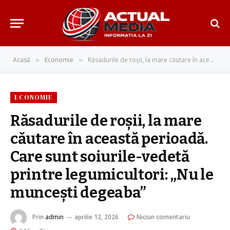
Acasă
Economie
Răsadurile de roșii, la mare căutare în această perioadă. Care sunt soiurile-vedetă printre legumicultori: „Nu le muncești degeaba”
»
»
ECONOMIE
Răsadurile de roșii, la mare
căutare în această perioadă.
Care sunt soiurile-vedetă
printre legumicultori: „Nu le
muncești degeaba”
Prin
admin
aprilie 12, 2026
Niciun comentariu