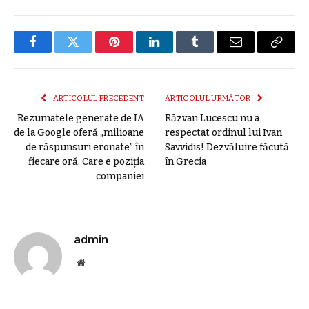
Facebook
Twitter
Pinterest
LinkedIn
Tumblr
E-
Copier
mail
link
ARTICOLUL PRECEDENT
ARTICOLUL URMĂTOR
Rezumatele generate de IA
Răzvan Lucescu nu a
de la Google oferă „milioane
respectat ordinul lui Ivan
de răspunsuri eronate” în
Savvidis! Dezvăluire făcută
fiecare oră. Care e poziția
în Grecia
companiei
admin
Site
web