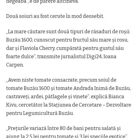
degeaba”, e de părere altcineva.
Două soiuri au fost cerute în mod deosebit.
„La mare căutare sunt două tipuri de răsaduri de roșii:
Buzău 1600, cunoscut pentru fructul său mare și rosu,
dar și Flaviola Cherry, cumpărată pentru gustul său
foarte dulce”, transmite jurnalistul Digi24, Ioana
Carpen.
„Avem niste tomate consacrate, precum soiul de
tomate Buzău 1600 și tomate Andrada Inimă de Buzău,
castraveți, ardei, pătlagele și vinete”, explică Bianca
Kivu, cercetător la Stațiunea de Cercetare – Dezvoltare
pentru Legumicultură Buzău.
„Prețurile variază între 80 de bani pentru salată și
ajung la 2,5 lei pentru tomate și 3 lei speciile exotice”,