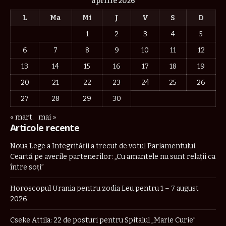
aprilie 2026
L
Ma
Mi
J
V
S
D
1
2
3
4
5
6
7
8
9
10
11
12
13
14
15
16
17
18
19
20
21
22
23
24
25
26
27
28
29
30
« mart.
mai »
Articole recente
Noua Lege a Integrității a trecut de votul Parlamentului.
Ceartă pe averile partenerilor: „Cu amantele nu sunt relații ca
între soți”
Horoscopul Urania pentru zodia Leu pentru 1 – 7 august
2026
Cseke Attila: 22 de posturi pentru Spitalul „Marie Curie”