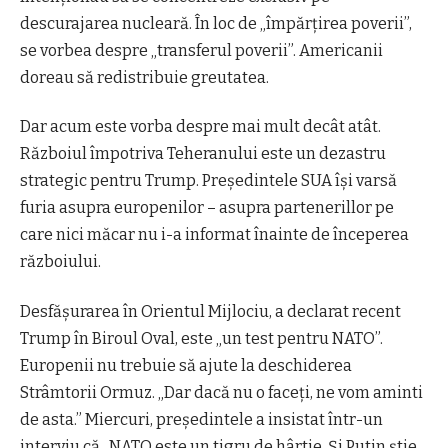
descurajarea nucleară. În loc de „împărțirea poverii”,
se vorbea despre „transferul poverii”. Americanii
doreau să redistribuie
greutatea
.
Dar acum este vorba despre mai mult decât atât.
Războiul împotriva Teheranului este un dezastru
strategic pentru Trump.
Președintele SUA își
varsă
furia asupra europenilor – asupra parteneri
llor
pe
care nici măcar nu i-a informat înainte de începerea
războiului.
Desfășurarea în Orientul Mijlociu, a declarat recent
Trump în Biroul Oval, este „un test pentru NATO”.
Europenii nu trebuie să ajute la deschiderea
Strâmtorii
O
rmuz. „Dar dacă nu o faceți, ne vom aminti
de asta.” Miercuri, președintele a insistat într-un
interviu
că „
NATO este un tigru de hârtie. Și Putin știe