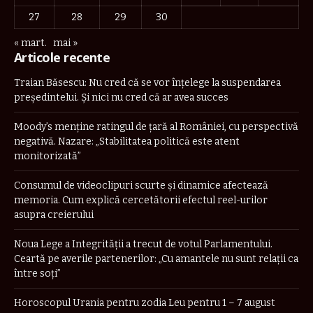
27
28
29
30
« mart.
mai »
Articole recente
Traian Băsescu: Nu cred că se vor înţelege la suspendarea
preşedintelui. Şi nici nu cred că ar avea succes
Moody’s menține ratingul de țară al României, cu perspectivă
negativă. Nazare: „Stabilitatea politică este atent
monitorizată”
Consumul de videoclipuri scurte și dinamice afectează
memoria. Cum explică cercetătorii efectul reel-urilor
asupra creierului
Noua Lege a Integrității a trecut de votul Parlamentului.
Ceartă pe averile partenerilor: „Cu amantele nu sunt relații ca
între soți”
Horoscopul Urania pentru zodia Leu pentru 1 – 7 august