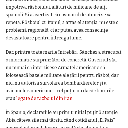
împotriva războiului, alături de milioane de alți
spanioli. Și a avertizat că coșmarul de atunci se va
repeta. Războiul cu Iranul, a
atras
el
atenția
, nu este o
problemă regională,
ci a
r putea avea consecințe
devastatoare pentru întreaga lume.
Dar, printre toate marile întrebări, Sánchez a strecurat
o informație surprinzător de concretă. Guvernul său
nu numai că interzisese
A
rmatei americane să
folosească bazele militare ale țării pentru război, dar
nici nu autoriza survolarea bombardierelor și a
avioanelor americane – cel puțin nu dacă zborurile
erau
legate de războiul din Iran
.
În Spania, declarațiile au primit inițial puțină atenție.
Abia câteva zile mai târziu, când cotidianul „El País”,
aparent informat despre această chestiune, le-a