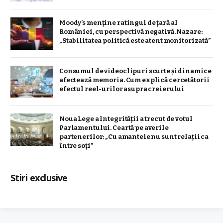
Moody’s menține ratingul de țară al
României, cu perspectivă negativă. Nazare:
„Stabilitatea politică este atent monitorizată”
Consumul de videoclipuri scurte și dinamice
afectează memoria. Cum explică cercetătorii
efectul reel-urilor asupra creierului
Noua Lege a Integrității a trecut de votul
Parlamentului. Ceartă pe averile
partenerilor: „Cu amantele nu sunt relații ca
între soți”
Stiri exclusive