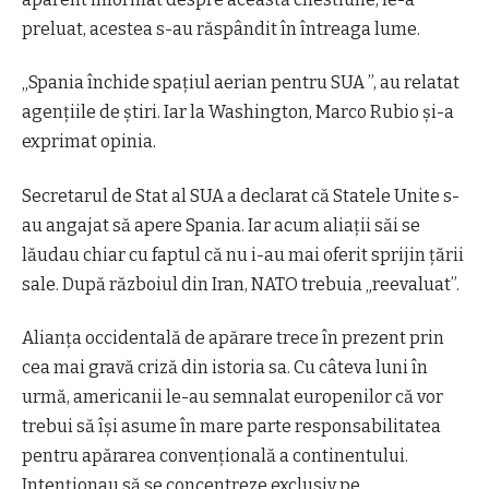
preluat, acestea s-au răspândit în întreaga lume.
„Spania închide spațiul aerian pentru SUA ”, au relatat
agențiile de știri. Iar la Washington, Marco Rubio și-a
exprimat opinia.
Secretarul de Stat al SUA a declarat că Statele Unite s-
au angajat să apere Spania. Iar acum aliații săi se
lăudau chiar cu faptul că nu i-au mai oferit sprijin țării
sale. După războiul din Iran, NATO trebuia „reevaluat”.
Alianța occidentală de apărare trece în prezent prin
cea mai gravă criză din istoria sa. Cu câteva luni în
urmă, americanii le-au semnalat europenilor că vor
trebui să își asume în mare parte responsabilitatea
pentru apărarea convențională a continentului.
Intenționau să se concentreze exclusiv pe