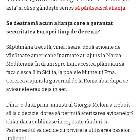
asta”
și că
s
e gândește serios
să părăsească alianța
.
Se destramă acum alianța care a garantat
securitatea Europei timp de decenii?
Săptămâna trecută, v
ineri seara, două avioane de
vânătoare americane înarmate au ajuns la Marea
Mediterană. În drum spre Iran, acestea plănuiau să
facă o escală în Sicilia, la poalele Muntelui Etna.
Cererea a ajuns la guvernul de la Roma abia după ce
avioanele erau deja în
aer.
Dintr
-o dată, prim-ministrul Giorgia Meloni a trebuit
să ia o decizie: dorea să permită aterizarea avioanelor?
Chiar dacă subliniase în repetate rânduri că
Parlamentul va decide cu privire la utilizarea bazelor
italiene?