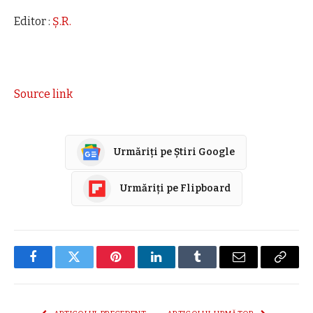
Editor :
Ș.R.
Source link
Urmăriți pe Știri Google
Urmăriți pe Flipboard
Facebook
Twitter
Pinterest
LinkedIn
Tumblr
E-
Copier
mail
link