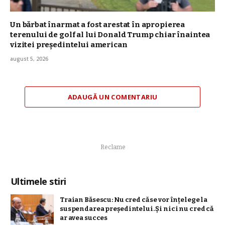
Un bărbat înarmat a fost arestat în apropierea
terenului de golf al lui Donald Trump chiar înaintea
vizitei președintelui american
august 5, 2026
ADAUGĂ UN COMENTARIU
Reclame
Ultimele stiri
Traian Băsescu: Nu cred că se vor înţelege la
suspendarea preşedintelui. Şi nici nu cred că
ar avea succes