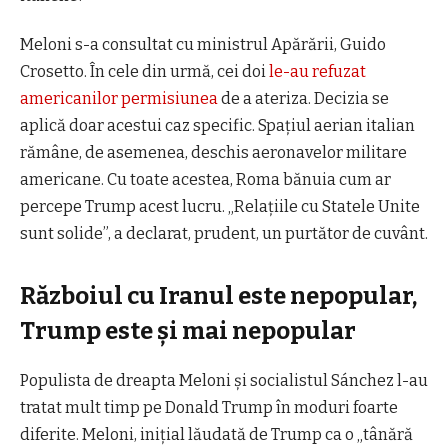
Meloni s-a consultat cu ministrul Apărării, Guido
Crosetto. În cele din urmă, cei doi
le-au refuzat
americanilor permisiunea
de a ateriza. Decizia se
aplică doar acestui caz specific. Spațiul aerian italian
rămâne, de asemenea, deschis aeronavelor militare
americane. Cu toate acestea, Roma bănuia cum ar
percepe Trump acest lucru. „Relațiile cu Statele Unite
sunt solide”, a
declarat
,
prudent,
un purtător de cuvânt.
Războiul cu Iranul este nepopular,
Trump este și mai nepopular
Populista de dreapta Meloni și socialist
ul
Sánchez l-au
tratat mult timp pe Donald Trump în moduri foarte
diferite. Meloni, inițial lăudată de Trump ca o „tânără