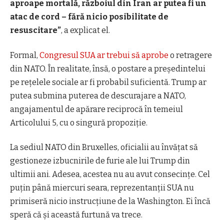
aproape mortală, războiul din Iran ar putea fi un
atac de cord – fără nicio posibilitate de
resuscitare”
,
a explicat el.
Formal,
Congresul SUA ar trebui să aprobe
o retragere
din NATO
. În realitate, însă, o postare a președintelui
pe rețelele
sociale
ar fi probabil suficientă. Trump ar
putea submina puterea de descurajare a NATO,
angajamentul de apărare reciprocă în temeiul
Articolului 5, cu o singură propoziție.
La sediul NATO din Bruxelles,
oficialii
au învățat să
gestioneze izbucnirile de furie ale lui Trump din
ultimii ani. Adesea, acestea nu au avut consecințe. Cel
puțin până miercuri seara, reprezentanții SUA nu
primiseră nicio instrucțiune de la Washington. Ei încă
speră că și această furtună va trece.