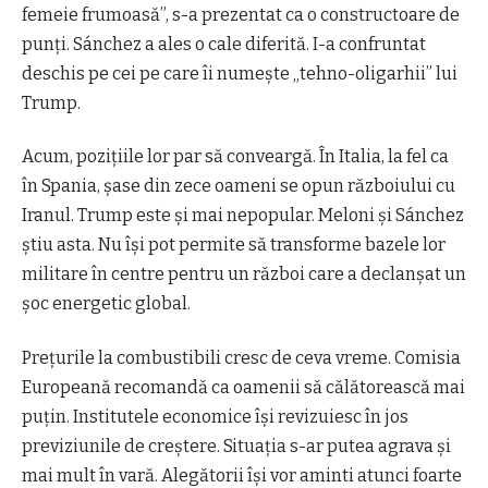
femeie frumoasă”, s-a prezentat ca o constructoare de
punți. Sánchez a ales o cale diferită. I-a confruntat
deschis pe
cei
pe care îi numește „tehno-oligarhi
i
” lui
Trump.
Acum, pozițiile lor par să
conve
a
rgă
. În Italia,
la fel ca
în Spania, șase din zece oameni se opun războiului cu
Iranul. Trump este și mai nepopular. Meloni și Sánchez
știu asta. Nu își pot permite să transforme bazele lor
militare în centre pentru un război care a declanșat un
șoc energetic global.
Prețurile la
combustibili
cresc de ceva vreme. Comisia
Europeană recomandă ca oamenii să călătorească mai
puțin. Institutele economice își revizuiesc în jos
previziunile de creștere. Situația s-ar putea agrava și
mai mult în vară. Alegătorii își vor aminti atunci foarte