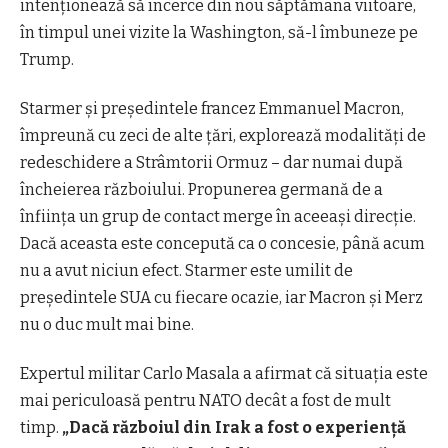
intenționează să încerce din nou săptămâna viitoare,
în timpul unei vizite la Washington,
să-l îmbuneze pe
Trump.
Starmer și președintele francez Emmanuel Macron,
împreună cu zeci de alte țări, explorează modalități de
redeschidere a Strâmtorii
O
rmuz – dar numai după
încheierea războiului. Propunerea germană de a
înființa un grup de contact merge în aceeași direcție.
Dacă aceasta este concepută ca o concesie, până acum
nu a avut niciun efect. Starmer este umilit de
președintele SUA cu fiecare ocazie,
iar
Macron și Merz
nu o duc mult mai bine.
Expertul militar Carlo Masala
a afirmat
că situația este
mai periculoasă pentru NATO decât a fost de mult
timp.
„Dacă războiul din Irak a fost o experiență