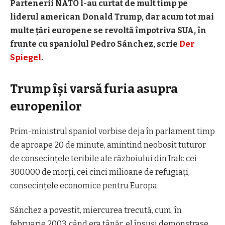
Partenerii NATO l-au curtat de mult timp pe
liderul american Donald Trump, dar acum tot mai
multe țări europene se revoltă împotriva SUA,
în
frunte cu
spaniolul
Pedro
Sánchez, scrie
Der
Spiegel
.
Trump își varsă furia asupra
europenilor
Prim-ministrul spaniol vorbise deja în parlament timp
de aproape 20 de minute, amintind neobosit tuturor
de consecințele teribile ale războiului din Irak: cei
300.000 de morți, cei cinci milioane de refugiați,
consecințele economice pentru Europa.
Sánchez a povestit, miercurea trecută, cum, în
februarie 2003, când era tânăr, el însuși demonstrase