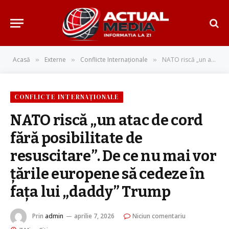
Acasă
Externe
Conflicte Internaționale
NATO riscă „un atac de cord fără posibilitate de resuscitare”. De ce nu mai vor țările europene să cedeze în fața lui „daddy” Trump
»
»
»
CONFLICTE INTERNAȚIONALE
NATO riscă „un atac de cord
fără posibilitate de
resuscitare”. De ce nu mai vor
țările europene să cedeze în
fața lui „daddy” Trump
Prin
admin
aprilie 7, 2026
Niciun comentariu