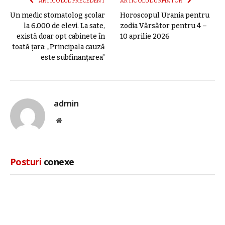
ARTICOLUL PRECEDENT
ARTICOLUL URMĂTOR
Un medic stomatolog școlar
Horoscopul Urania pentru
la 6.000 de elevi. La sate,
zodia Vărsător pentru 4 –
există doar opt cabinete în
10 aprilie 2026
toată țara: „Principala cauză
este subfinanțarea”
admin
Site
web
Posturi
conexe