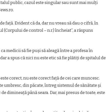
italul public, cazul este singular sau sunt mai mulţi
News.ro.
 faţă. Evident că da, dar nu vreau să dau o cifră, în
 (Corpului de control – n.r.) încheiat”, a răspuns
 ca medicii să fie puşi să aleagă între a profesa în
dar a spus că nici nu este etic să fie plătiţi de spitalul de
 este corect, nu este corect faţă de cei care muncesc.
e umbresc, din păcate, întreg sistemul de sănătate şi
 de dimineaţă până seara. Dar, mai presus de toate, este