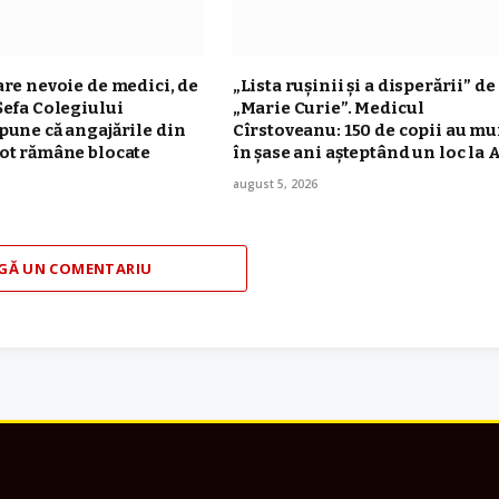
are nevoie de medici, de
„Lista rușinii și a disperării” de
Șefa Colegiului
„Marie Curie”. Medicul
pune că angajările din
Cîrstoveanu: 150 de copii au mu
ot rămâne blocate
în șase ani așteptând un loc la 
august 5, 2026
GĂ UN COMENTARIU