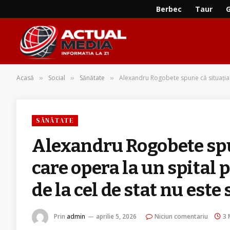
Berbec
Taur
Acasă
Social
Sănătate
Alexandru Rogobete spune că situaţia m
»
»
»
SĂNĂTATE
Alexandru Rogobete spu
care opera la un spital
de la cel de stat nu este
Prin
admin
aprilie 5, 2026
Niciun comentariu
3 