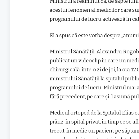
Ministrul a reamintit că, de şapte luni
acestui fenomen al medicilor care sunt 
programului de lucru activează în cab
El a spus că este vorba despre „anumiţ
Ministrul Sănătăţii, Alexandru Rogobe
publicat un videoclip în care un medic
chirurgicală, într-o zi de joi, la ora 1
ministrului Sănătăţii la spitalul pub
programului de lucru. Ministrul mai 
fǎrǎ precedent, pe care şi-l asumă pub
Medicul ortoped de la Spitalul Elias 
prânz, în spital privat, în timp ce se 
trecut, în medie un pacient pe săptămâ