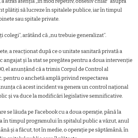
, a atras atenţia „în mod repetitv, obsesiv chiar” asupra
plătiţi să lucreze în spitalele publice, iar în timpul
inete sau spitale private.
i colegi”, arătând că „nu trebuie generalizat”.
te, a reacţionat după ce o unitate sanitară privată a
 angajat şi la stat se pregătea pentru a doua intervenţie
2.00, el anunţând că a trimis Corpul de Control al
lic, pentru o anchetă amplă privind respectarea
anunţa că acest incident va genera un control naţional
lic şi va duce la modificări legislative semnificative.
care se lăuda pe Facebook cu a doua operaţie, până la
afla în timpul programului în spitalul public a văzut, anul
nă şi a făcut, tot în medie, o operaţie pe săptămână, în