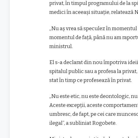
privat, în timpul programului de la sp
medici în aceeaşi situaţie, relatează 
„Nu aş vrea să speculez în momentul de
momentul de faţă, până nu am raportul
ministrul.
El s-a declarat din nou împotriva ideii
spitalul public sau a profesa la privat, 
stat în timp ce profesează în privat.
„Nu este etic, nu este deontologic, nu
Aceste excepţii, aceste comportament
umbresc, de fapt, pe cei care muncesc
ilegal”, a subliniat Rogobete.