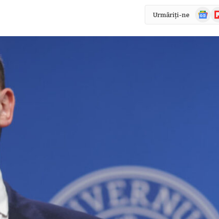
Știri
Fl
Urmăriți-ne
Google