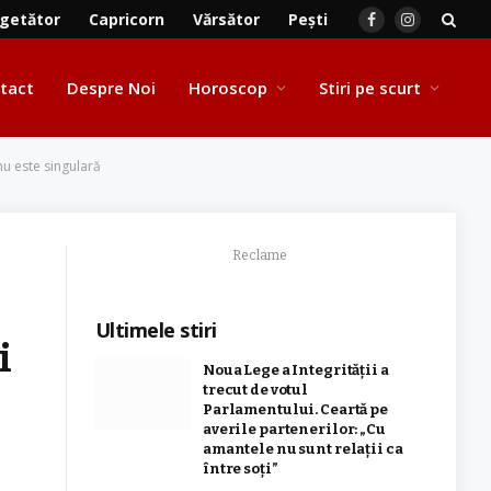
getător
Capricorn
Vărsător
Pești
Facebook
Instagram
tact
Despre Noi
Horoscop
Stiri pe scurt
nu este singulară
Reclame
Ultimele stiri
i
Noua Lege a Integrității a
trecut de votul
Parlamentului. Ceartă pe
averile partenerilor: „Cu
amantele nu sunt relații ca
între soți”