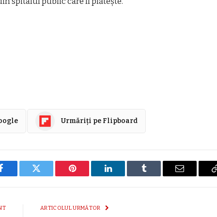
in spitalul public care îl plăteşte.
Google
Urmăriți pe Flipboard
Facebook
Twitter
Pinterest
LinkedIn
Tumblr
E-
mail
NT
ARTICOLUL URMĂTOR