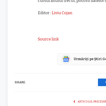
cursul anului trecut, potrivit datelor d
Editor :
Liviu Cojan
Source link
Urmăriți pe Știri 
SHARE.
ARTICOLUL PRECEDE