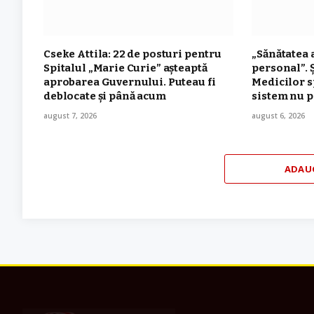
Cseke Attila: 22 de posturi pentru
„Sănătatea 
Spitalul „Marie Curie” așteaptă
personal”. 
aprobarea Guvernului. Puteau fi
Medicilor s
deblocate și până acum
sistem nu p
august 7, 2026
august 6, 2026
ADAU