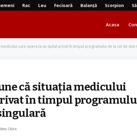
Gemeni
Rac
Leu
Fecioară
Balanță
Scorpion
Să
Acasa
Con
edicului care opera la un spital privat în timpul programului de la cel de stat 
ne că situaţia medicului
 privat în timpul programulu
 singulară
Mins Citire