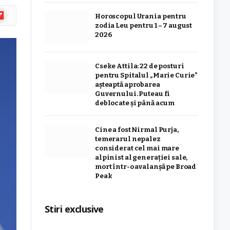
ipboard
Horoscopul Urania pentru
zodia Leu pentru 1 – 7 august
2026
Cseke Attila: 22 de posturi
pentru Spitalul „Marie Curie”
așteaptă aprobarea
Guvernului. Puteau fi
deblocate și până acum
Cine a fost Nirmal Purja,
temerarul nepalez
considerat cel mai mare
alpinist al generației sale,
mort într-o avalanșă pe Broad
Peak
Stiri exclusive