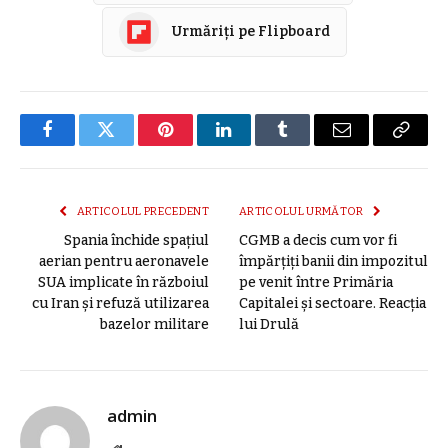
Urmăriți pe Flipboard
Facebook
Twitter
Pinterest
LinkedIn
Tumblr
E-
Copier
mail
link
ARTICOLUL PRECEDENT
ARTICOLUL URMĂTOR
Spania închide spațiul
CGMB a decis cum vor fi
aerian pentru aeronavele
împărţiţi banii din impozitul
SUA implicate în războiul
pe venit între Primăria
cu Iran și refuză utilizarea
Capitalei şi sectoare. Reacția
bazelor militare
lui Drulă
admin