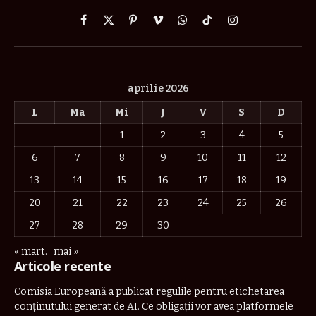
Facebook
X
Pinterest
Vimeo
WhatsApp
TikTok
Instagram
(Twitter)
aprilie 2026
L
Ma
Mi
J
V
S
D
1
2
3
4
5
6
7
8
9
10
11
12
13
14
15
16
17
18
19
20
21
22
23
24
25
26
27
28
29
30
« mart.
mai »
Articole recente
Comisia Europeană a publicat regulile pentru etichetarea
conținutului generat de AI. Ce obligații vor avea platformele