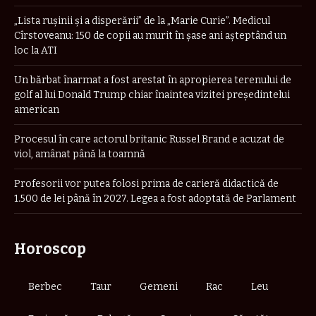
„Lista rușinii și a disperării” de la „Marie Curie”. Medicul
Cîrstoveanu: 150 de copii au murit în șase ani așteptând un
loc la ATI
Un bărbat înarmat a fost arestat în apropierea terenului de
golf al lui Donald Trump chiar înaintea vizitei președintelui
american
Procesul în care actorul britanic Russel Brand e acuzat de
viol, amânat până la toamnă
Profesorii vor putea folosi prima de carieră didactică de
1.500 de lei până în 2027. Legea a fost adoptată de Parlament
Horoscop
Berbec
Taur
Gemeni
Rac
Leu