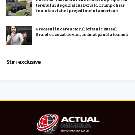
terenului de golf al lui Donald Trump chiar
înaintea vizitei președintelui american
Procesul în care actorul britanic Russel
Brand e acuzat de viol, amânat până la toamnă
Stiri exclusive