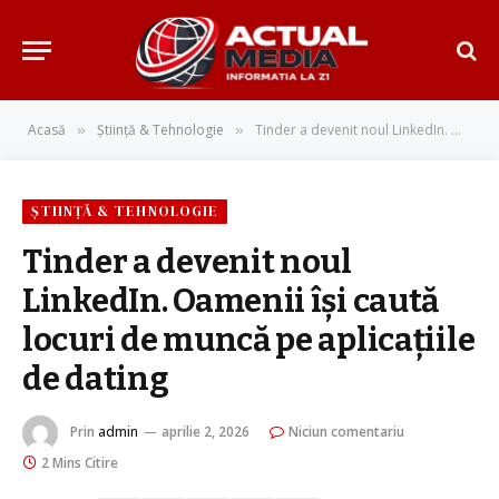
Acasă
Știință & Tehnologie
Tinder a devenit noul LinkedIn. Oamenii își caută locuri de muncă pe aplicațiile de dating
»
»
ȘTIINȚĂ & TEHNOLOGIE
Tinder a devenit noul
LinkedIn. Oamenii își caută
locuri de muncă pe aplicațiile
de dating
Prin
admin
aprilie 2, 2026
Niciun comentariu
2 Mins Citire