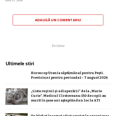
iulie 31, 2026
ADAUGĂ UN COMENTARIU
Reclame
Ultimele stiri
Horoscop Urania săptămânal pentru Pești.
Previziuni pentru perioada 1 – 7 august 2026
„Lista rușinii și a disperării” de la „Marie
Curie”. Medicul Cîrstoveanu: 150 de copii au
murit în șase ani așteptând un loc la ATI
Un bărbat înarmat a fost arestat în apropierea