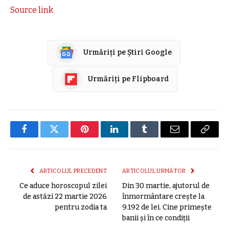
Source link
Urmăriți pe Știri Google
Urmăriți pe Flipboard
Facebook
Twitter
Pinterest
LinkedIn
Tumblr
E-
Copier
mail
link
ARTICOLUL PRECEDENT
ARTICOLUL URMĂTOR
Ce aduce horoscopul zilei
Din 30 martie, ajutorul de
de astăzi 22 martie 2026
înmormântare crește la
pentru zodia ta
9.192 de lei. Cine primește
banii și în ce condiții