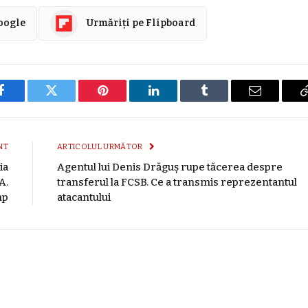
Google
Urmăriți pe Flipboard
Facebook
Twitter
Pinterest
LinkedIn
Tumblr
E-
mail
NT
ARTICOLUL URMĂTOR
ia
Agentul lui Denis Drăguș rupe tăcerea despre
A.
transferul la FCSB. Ce a transmis reprezentantul
mp
atacantului