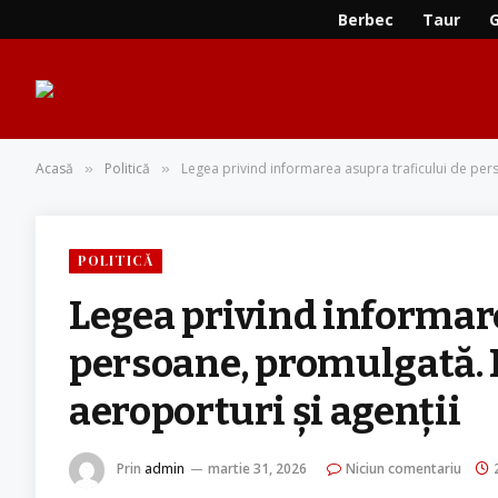
Berbec
Taur
Acasă
Politică
Legea privind informarea asupra traficului de pers
»
»
POLITICĂ
Legea privind informare
persoane, promulgată. M
aeroporturi și agenții
Prin
admin
martie 31, 2026
Niciun comentariu