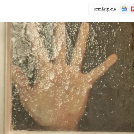
Știri
Fl
Urmăriți-ne
Google