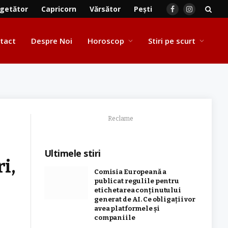
getător
Capricorn
Vărsător
Pești
Facebook
Instagram
tact
Despre Noi
Horoscop
Stiri pe scurt
Reclame
Ultimele stiri
i,
Comisia Europeană a
publicat regulile pentru
etichetarea conținutului
generat de AI. Ce obligații vor
avea platformele și
companiile