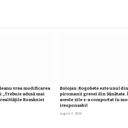
deanu vrea modificarea
Bolojan: Rogobete este unul di
i: „Trebuie adusă mai
piromanii grevei din Sănătate. 
realităţile României
aceste zile s-a comportat în m
iresponsabil
august 3, 2026