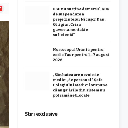
ipboard
PSD nu susține demersul AUR
de suspendare a
președintelui Nicușor Dan.
Ghigiu: „Criza
guvernamentală e
suficientă”
Horoscopul Urania pentru
zodia Taur pentru 1 – 7 august
2026
„Sănătatea are nevoie de
medici, de personal”. Șefa
Colegiului Medicilor spune
că angajările din sistem nu
pot rămâne blocate
Stiri exclusive