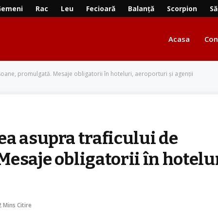
Gemeni
Rac
Leu
Fecioară
Balanță
Scorpion
Să
Acasa
Con
oane, promulgată. Mesaje obligatorii în hoteluri, aeroporturi și agenții
a asupra traficului de
esaje obligatorii în hotelur
2 Mins Citire