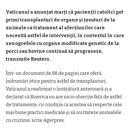
Vaticanul a anunţat marţi că pacienţii catolici pot
primi transplanturi de organe şi ţesuturi de la
animale ca tratament al afecţiunilor care
necesită astfel de intervenţii, în contextul în care
xenogrefele cu organe modificate genetic de la
porci sau bovine continuă să progreseze,
transmite Reuters.
Într-un document de 88 de pagini care oferă
îndrumări etice pentru astfel de transplanturi,
Vaticanul a reafirmat o învăţătură anterioară şi a
declarat că Biserica nu are nicio obiecţie faţă de astfel
de tratamente, cu condiţia ca acestea să respecte cele
mai bune practici medicale şi să nu trateze animalele
cu cruzime, scrie Agerpres.