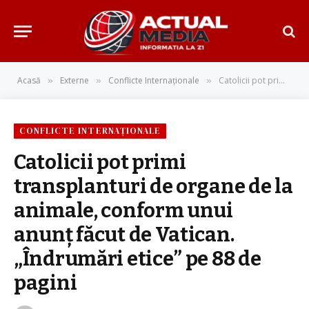
Acasă
Externe
Conflicte Internaționale
Catolicii pot primi transplanturi de organe de la animale, conform unui anunţ făcut de Vatican. „Îndrumări etice” pe 88 de pagini
»
»
»
CONFLICTE INTERNAȚIONALE
Catolicii pot primi
transplanturi de organe de la
animale, conform unui
anunţ făcut de Vatican.
„Îndrumări etice” pe 88 de
pagini