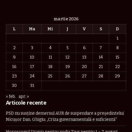
martie 2026
L
Ma
Mi
J
V
S
D
1
2
3
4
5
6
7
8
9
10
11
12
13
14
15
16
17
18
19
20
21
22
23
24
25
26
27
28
29
30
31
« feb.
apr. »
Articole recente
PSD nu susține demersul AUR de suspendare a președintelui
Nicușor Dan. Ghigiu: „Criza guvernamentală e suficientă”
Horoscopul Urania pentru zodia Taur pentru 1 – 7 august