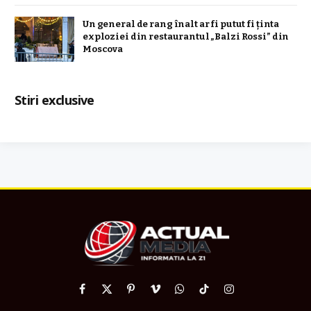
Un general de rang înalt ar fi putut fi ținta
exploziei din restaurantul „Balzi Rossi” din
Moscova
Stiri exclusive
Facebook
X
Pinterest
Vimeo
WhatsApp
TikTok
Instagram
(Twitter)