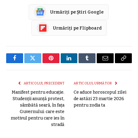
Urmăriți pe Știri Google
Urmăriți pe Flipboard
Facebook
Twitter
Pinterest
LinkedIn
Tumblr
E-
Copier
mail
link
ARTICOLUL PRECEDENT
ARTICOLUL URMĂTOR
Manifest pentru educaţie.
Ce aduce horoscopul zilei
Studenții anunță protest,
de astăzi 23 martie 2026
sâmbătă seară, în fața
pentru zodia ta
Guvernului: care este
motivul pentru care ies în
stradă