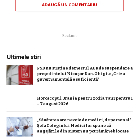
ADAUGĂ UN COMENTARIU
Reclame
Ultimele stiri
PSD nu susține demersul AUR de suspendare a
președintelui Nicușor Dan. Ghigiu: „Criza
guvernamentală e suficientă”
Horoscopul Urania pentru zodia Taur pentru 1
– 7 august 2026
„Sănătatea are nevoie de medici, de personal”.
Șefa Colegiului Medicilor spune că
angajările din sistem nu pot rămâne blocate