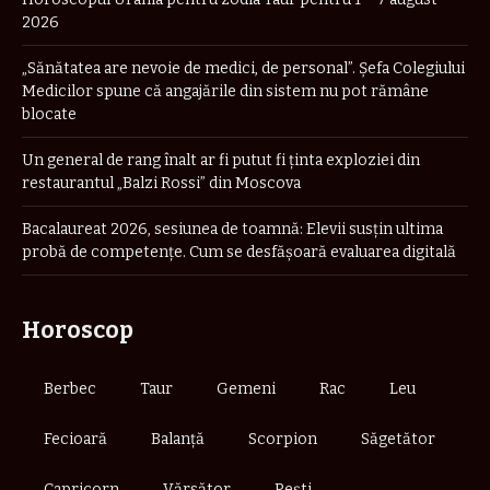
2026
„Sănătatea are nevoie de medici, de personal”. Șefa Colegiului
Medicilor spune că angajările din sistem nu pot rămâne
blocate
Un general de rang înalt ar fi putut fi ținta exploziei din
restaurantul „Balzi Rossi” din Moscova
Bacalaureat 2026, sesiunea de toamnă: Elevii susțin ultima
probă de competențe. Cum se desfășoară evaluarea digitală
Horoscop
Berbec
Taur
Gemeni
Rac
Leu
Fecioară
Balanță
Scorpion
Săgetător
Capricorn
Vărsător
Pești