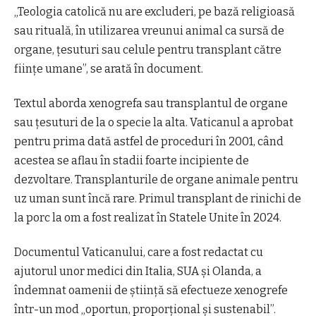
„Teologia catolică nu are excluderi, pe bază religioasă
sau rituală, în utilizarea vreunui animal ca sursă de
organe, ţesuturi sau celule pentru transplant către
fiinţe umane”, se arată în document.
Textul aborda xenogrefa sau transplantul de organe
sau ţesuturi de la o specie la alta. Vaticanul a aprobat
pentru prima dată astfel de proceduri în 2001, când
acestea se aflau în stadii foarte incipiente de
dezvoltare. Transplanturile de organe animale pentru
uz uman sunt încă rare. Primul transplant de rinichi de
la porc la om a fost realizat în Statele Unite în 2024.
Documentul Vaticanului, care a fost redactat cu
ajutorul unor medici din Italia, SUA şi Olanda, a
îndemnat oamenii de ştiinţă să efectueze xenogrefe
într-un mod „oportun, proporţional şi sustenabil”.