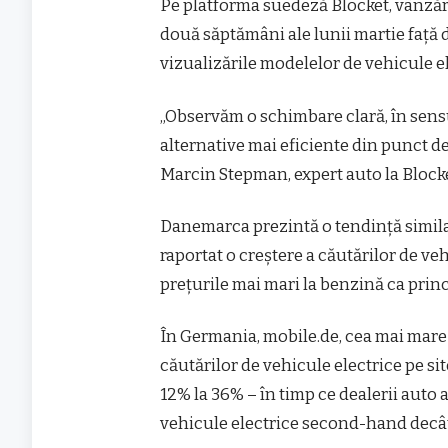
Pe platforma suedeză Blocket, vânzări
două săptămâni ale lunii martie față 
vizualizările modelelor de vehicule e
„Observăm o schimbare clară, în sens
alternative mai eficiente din punct d
Marcin Stepman, expert auto la Blocke
Danemarca prezintă o tendință simil
raportat o creștere a căutărilor de ve
prețurile mai mari la benzină ca prin
În Germania, mobile.de, cea mai mare 
căutărilor de vehicule electrice pe sit
12% la 36% – în timp ce dealerii auto
vehicule electrice second-hand decât