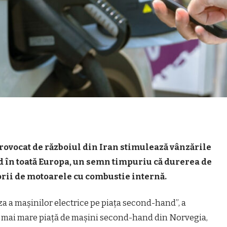
provocat de războiul din Iran stimulează vânzările
d în toată Europa, un semn timpuriu că durerea de
ii de motoarele cu combustie internă.
za a mașinilor electrice pe piața second-hand”, a
ea mai mare piață de mașini second-hand din Norvegia,