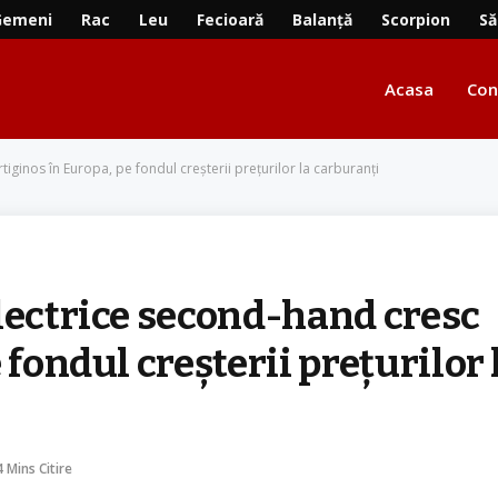
Gemeni
Rac
Leu
Fecioară
Balanță
Scorpion
Să
Acasa
Con
iginos în Europa, pe fondul creșterii prețurilor la carburanți
lectrice second-hand cresc
 fondul creșterii prețurilor 
4 Mins Citire