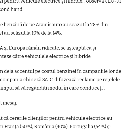
i pentru vehicule electrice și hibride.”, observă CEO-ul
econd hand.
 pe benzină de pe Aramisauto au scăzut la 28% din
el au scăzut la 10% de la 14%.
A și Europa rămân ridicate, se așteaptă ca și
teze către vehiculele electrice și hibride.
n deja accentul pe costul benzinei în campaniile lor de
e compania chineză SAIC, difuzează reclame pe rețelele
 timpul să vă regândiți modul în care conduceți”.
t mesaj.
t că cererile clienților pentru vehicule electrice au
in Franța (50%), România (40%), Portugalia (54%) și