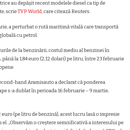
rice au depășit recent modelele diesel ca tip de
te, scrie
TVP World
, care citează Reuters.
rie, a perturbat o rută maritimă vitală care transportă
lobală cu petrol.
țurile de la benzinării, costul mediu al benzinei în
ă la 1,84 euro (2,12 dolari) pe litru, între 23 februarie
ropene.
 second-hand Aramisauto a declarat că ponderea
pe s-a dublat în perioada 16 februarie – 9 martie,
 euro (pe litru de benzină), acest lucru lasă o impresie
s el. „Observăm o creștere semnificativă a interesului pe