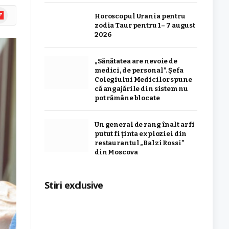
ipboard
Horoscopul Urania pentru
zodia Taur pentru 1 – 7 august
2026
„Sănătatea are nevoie de
medici, de personal”. Șefa
Colegiului Medicilor spune
că angajările din sistem nu
pot rămâne blocate
Un general de rang înalt ar fi
putut fi ținta exploziei din
restaurantul „Balzi Rossi”
din Moscova
Stiri exclusive