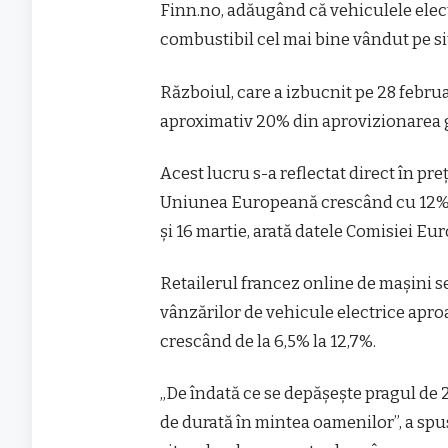
Finn.no, adăugând că vehiculele elect
combustibil cel mai bine vândut pe si
Războiul, care a izbucnit pe 28 februa
aproximativ 20% din aprovizionarea g
Acest lucru s-a reflectat direct în pre
Uniunea Europeană crescând cu 12%, pân
și 16 martie, arată datele Comisiei Eu
Retailerul francez online de mașini
vânzărilor de vehicule electrice aproa
crescând de la 6,5% la 12,7%.
„De îndată ce se depășește pragul de 2
de durată în mintea oamenilor”, a spu