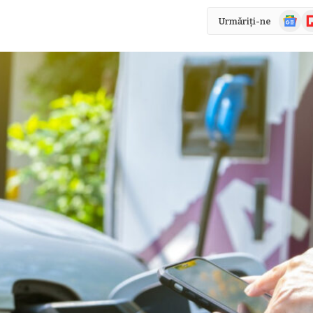
Știri
Fl
Urmăriți-ne
Google