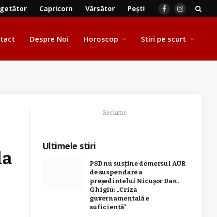
getător
Capricorn
Vărsător
Pești
Facebook
Instagram
tact
Despre Noi
Horoscop
Stiri pe scurt
Reclame
Ultimele stiri
la
PSD nu susține demersul AUR
de suspendare a
președintelui Nicușor Dan.
Ghigiu: „Criza
guvernamentală e
suficientă”