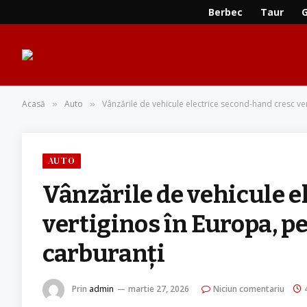
Berbec
Taur
Acasă
Auto
Vânzările de vehicule electrice second-hand cresc vert
»
»
AUTO
Vânzările de vehicule e
vertiginos în Europa, pe
carburanți
Prin
admin
martie 27, 2026
Niciun comentariu