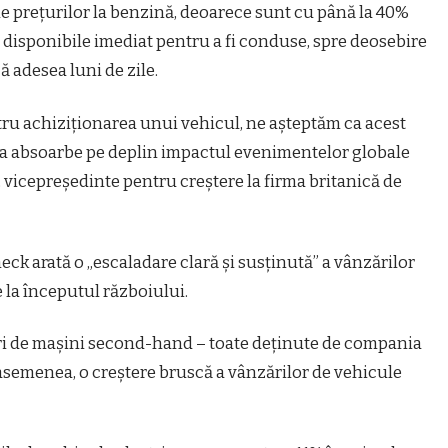
ale prețurilor la benzină, deoarece sunt cu până la 40%
t disponibile imediat pentru a fi conduse, spre deosebire
ă adesea luni de zile.
ru achiziționarea unui vehicul, ne așteptăm ca acest
ța absoarbe pe deplin impactul evenimentelor globale
, vicepreședinte pentru creștere la firma britanică de
ck arată o „escaladare clară și susținută” a vânzărilor
 la începutul războiului.
-uri de mașini second-hand – toate deținute de compania
asemenea, o creștere bruscă a vânzărilor de vehicule