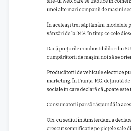
site-ul web, care se traduce în comenz
unei alte mari companii de mașini s
În aceleași trei săptămâni, modelele
vânzări de la 34%, în timp ce cele dies
Dacă prețurile combustibililor din SU
cumpărătorii de mașini noi să se orien
Producătorii de vehicule electrice pu
marketing. În Franța, MG, deținută d
sociale în care declară că „poate este
Consumatorii par să răspundă la aces
Olx, cu sediul în Amsterdam, a declara
crescut semnificativ pe piețele sale d