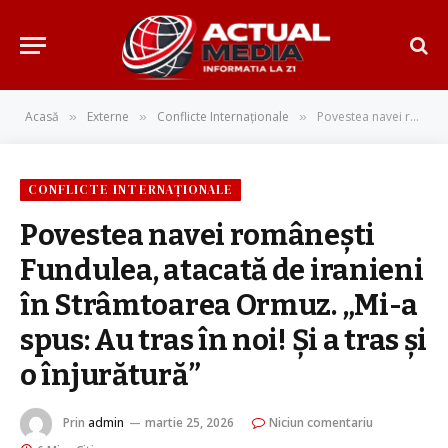
Acasă
Externe
Conflicte Internaționale
Povestea navei românești Fundulea, atacată de iranieni în Strâmtoarea Ormuz. „Mi-a spus: Au tras în noi! Și a tras şi o înjurătură”
»
»
»
CONFLICTE INTERNAȚIONALE
Povestea navei românești
Fundulea, atacată de iranieni
în Strâmtoarea Ormuz. „Mi-a
spus: Au tras în noi! Și a tras şi
o înjurătură”
Prin
admin
martie 25, 2026
Niciun comentariu