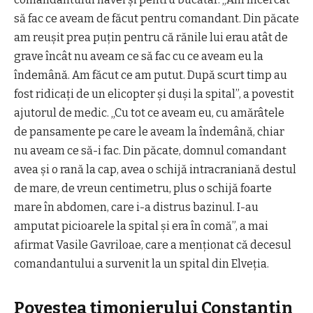
să fac ce aveam de făcut pentru comandant. Din păcate
am reuşit prea puţin pentru că rănile lui erau atât de
grave încât nu aveam ce să fac cu ce aveam eu la
îndemână. Am făcut ce am putut. După scurt timp au
fost ridicaţi de un elicopter şi duşi la spital”, a povestit
ajutorul de medic. „Cu tot ce aveam eu, cu amărâtele
de pansamente pe care le aveam la îndemână, chiar
nu aveam ce să-i fac. Din păcate, domnul comandant
avea şi o rană la cap, avea o schijă intracraniană destul
de mare, de vreun centimetru, plus o schijă foarte
mare în abdomen, care i-a distrus bazinul. I-au
amputat picioarele la spital şi era în comă”, a mai
afirmat Vasile Gavriloae, care a menţionat că decesul
comandantului a survenit la un spital din Elveţia.
Povestea timonierului Constantin