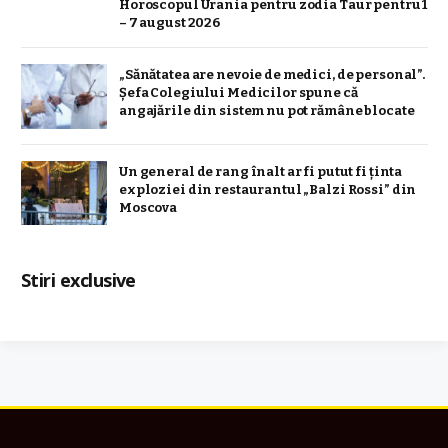
Horoscopul Urania pentru zodia Taur pentru 1
– 7 august 2026
„Sănătatea are nevoie de medici, de personal”.
Șefa Colegiului Medicilor spune că
angajările din sistem nu pot rămâne blocate
Un general de rang înalt ar fi putut fi ținta
exploziei din restaurantul „Balzi Rossi” din
Moscova
Stiri exclusive