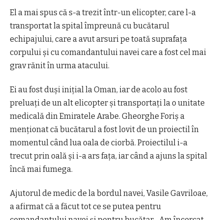
El a mai spus că s-a trezit într-un elicopter, care l-a
transportat la spital împreună cu bucătarul
echipajului, care a avut arsuri pe toată suprafaţa
corpului şi cu comandantului navei care a fost cel mai
grav rănit în urma atacului.
Ei au fost duşi iniţial la Oman, iar de acolo au fost
preluaţi de un alt elicopter şi transportaţi la o unitate
medicală din Emiratele Arabe. Gheorghe Foriş a
menţionat că bucătarul a fost lovit de un proiectil în
momentul când lua oala de ciorbă. Proiectilul i-a
trecut prin oală şi i-a ars faţa, iar când a ajuns la spital
încă mai fumega.
Ajutorul de medic de la bordul navei, Vasile Gavriloae,
a afirmat că a făcut tot ce se putea pentru
comandantului navei şi pentru bucătar. „Am încercat