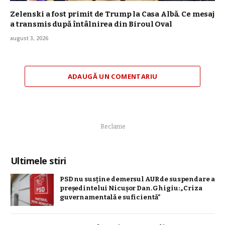
Zelenski a fost primit de Trump la Casa Albă. Ce mesaj
a transmis după întâlnirea din Biroul Oval
august 3, 2026
ADAUGĂ UN COMENTARIU
Reclame
Ultimele stiri
PSD nu susține demersul AUR de suspendare a
președintelui Nicușor Dan. Ghigiu: „Criza
guvernamentală e suficientă”