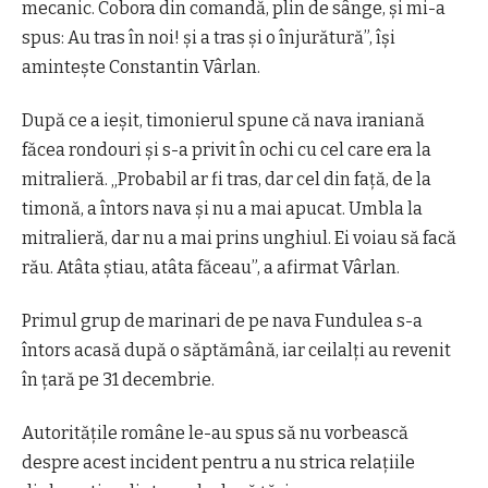
mecanic. Cobora din comandă, plin de sânge, şi mi-a
spus: Au tras în noi! şi a tras şi o înjurătură”, îşi
aminteşte Constantin Vârlan.
După ce a ieşit, timonierul spune că nava iraniană
făcea rondouri şi s-a privit în ochi cu cel care era la
mitralieră. „Probabil ar fi tras, dar cel din faţă, de la
timonă, a întors nava şi nu a mai apucat. Umbla la
mitralieră, dar nu a mai prins unghiul. Ei voiau să facă
rău. Atâta ştiau, atâta făceau”, a afirmat Vârlan.
Primul grup de marinari de pe nava Fundulea s-a
întors acasă după o săptămână, iar ceilalţi au revenit
în ţară pe 31 decembrie.
Autorităţile române le-au spus să nu vorbească
despre acest incident pentru a nu strica relaţiile