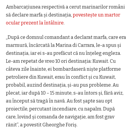
Ambarcaţiunea respectivă a cerut marinarilor români
să declare marfa şi destinaţia,
povestește un martor
ocular prezent la întâlnire
.
„După ce domnul comandant a declarat marfa, care era
marmură, încărcată la Marina di Carrara, le-a spus şi
destinaţia, iar ei s-au prefăcut că nu înţeleg engleza.
Le-am repetat de vreo 10 ori destinaţia: Kuwait. Cu
câteva zile înainte, ei bombardaseră nişte platforme
petroliere din Kuwait, erau în conflict şi cu Kuwait,
probabil, auzind destinaţia, şi-au pus probleme. Au
plecat, iar după 10 – 15 minute, s-au întors şi, fără aviz,
au început să tragă în navă. Au fost şapte sau opt
proiectile, percutant incendiare, cu napalm. După
care, lovind şi comanda de navigaţie, am fost grav
rănit”, a povestit Gheorghe Foriş.