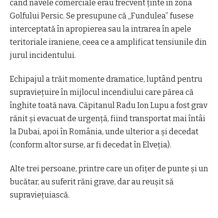
când navele comerciale erau frecvent ținte în zona
Golfului Persic. Se presupune că „Fundulea” fusese
interceptată în apropierea sau la intrarea în apele
teritoriale iraniene, ceea ce a amplificat tensiunile din
jurul incidentului.
Echipajul a trăit momente dramatice, luptând pentru
supraviețuire în mijlocul incendiului care părea că
înghite toată nava. Căpitanul Radu Ion Lupu a fost grav
rănit și evacuat de urgență, fiind transportat mai întâi
la Dubai, apoi în România, unde ulterior a și decedat
(conform altor surse, ar fi decedat în Elveția).
Alte trei persoane, printre care un ofițer de punte și un
bucătar, au suferit răni grave, dar au reușit să
supraviețuiască.