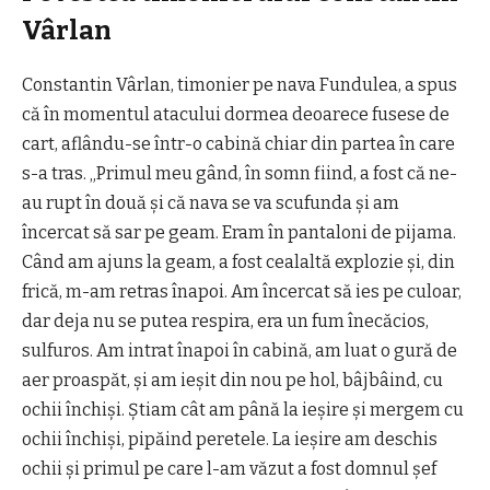
Vârlan
Constantin Vârlan, timonier pe nava Fundulea, a spus
că în momentul atacului dormea deoarece fusese de
cart, aflându-se într-o cabină chiar din partea în care
s-a tras. „Primul meu gând, în somn fiind, a fost că ne-
au rupt în două şi că nava se va scufunda şi am
încercat să sar pe geam. Eram în pantaloni de pijama.
Când am ajuns la geam, a fost cealaltă explozie şi, din
frică, m-am retras înapoi. Am încercat să ies pe culoar,
dar deja nu se putea respira, era un fum înecăcios,
sulfuros. Am intrat înapoi în cabină, am luat o gură de
aer proaspăt, şi am ieşit din nou pe hol, bâjbâind, cu
ochii închişi. Ştiam cât am până la ieşire şi mergem cu
ochii închişi, pipăind peretele. La ieşire am deschis
ochii şi primul pe care l-am văzut a fost domnul şef