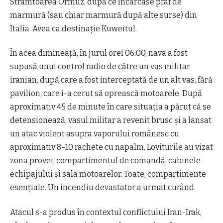
Strâmtoarea Ormuz, după ce încărcase praf de
marmură (sau chiar marmură după alte surse) din
Italia. Avea ca destinație Kuweitul.
În acea dimineață, în jurul orei 06:00, nava a fost
supusă unui control radio de către un vas militar
iranian, după care a fost interceptată de un alt vas, fără
pavilion, care i-a cerut să oprească motoarele. După
aproximativ 45 de minute în care situația a părut că se
detensionează, vasul militar a revenit brusc și a lansat
un atac violent asupra vaporului românesc cu
aproximativ 8–10 rachete cu napalm. Loviturile au vizat
zona provei, compartimentul de comandă, cabinele
echipajului și sala motoarelor. Toate, compartimente
esențiale. Un incendiu devastator a urmat curând.
Atacul s-a produs în contextul conflictului Iran-Irak,