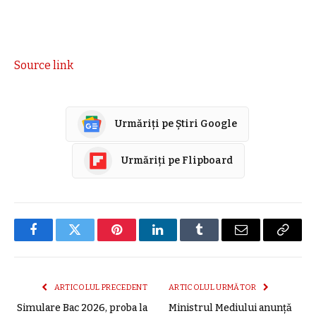
Source link
Urmăriți pe Știri Google
Urmăriți pe Flipboard
Facebook
Twitter
Pinterest
LinkedIn
Tumblr
E-
Copier
mail
link
ARTICOLUL PRECEDENT
ARTICOLUL URMĂTOR
Simulare Bac 2026, proba la
Ministrul Mediului anunţă