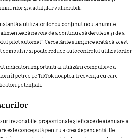
 minorilor şi a adulţilor vulnerabili.
stantă a utilizatorilor cu conţinut nou, anumite
k alimentează nevoia de a continua să deruleze şi de a
ul pilot automat”. Cercetările ştiinţifice arată că acest
compulsiv şi poate reduce autocontrolul utilizatorilor.
rat indicatori importanţi ai utilizării compulsive a
norii îl petrec pe TikTok noaptea, frecvenţa cu care
dicatori potenţiali.
scurilor
suri rezonabile, proporţionale şi eficace de atenuare a
care este concepută pentru a crea dependenţă. De