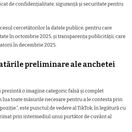
icat de confidenţialitate, siguranţă şi securitate pentru
cesul cercetătorilor la datele publice, pentru care
ate în octombrie 2025, şi transparenţa publicităţii, care
atorii în decembrie 2025.
atările preliminare ale anchetei
i prezintă o imagine categoric falsă și complet
 lua toate măsurile necesare pentru a le contesta prin
poziție.”, este punctul de vedere al TikTok, în legătură cu
primat prin intermediul unui purtător de cuvânt al