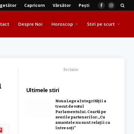
getător
Capricorn
Vărsător
Pești
Facebook
Instagram
tact
Despre Noi
Horoscop
Stiri pe scurt
Reclame
n
Ultimele stiri
Noua Lege a Integrității a
trecut de votul
Parlamentului. Ceartă pe
averile partenerilor: „Cu
amantele nu sunt relații ca
ipboard
între soți”