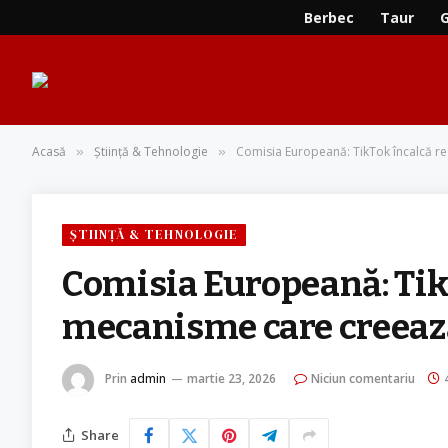
Berbec
Taur
Acasă
Știință & Tehnologie
Comisia Europeană: TikTok încalcă r
»
»
ȘTIINȚĂ & TEHNOLOGIE
Comisia Europeană: TikT
mecanisme care creeaz
Prin
admin
martie 23, 2026
Niciun comentariu
Share