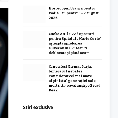
Horoscopul Urania pentru
zodia Leu pentru 1 – 7 august
2026
Cseke Attila: 22 de posturi
pentru Spitalul „Marie Curie”
așteaptă aprobarea
Guvernului. Puteau fi
deblocate și până acum
Cine a fost Nirmal Purja,
temerarul nepalez
considerat cel mai mare
alpinist al generației sale,
mort într-o avalanșă pe Broad
Peak
Stiri exclusive