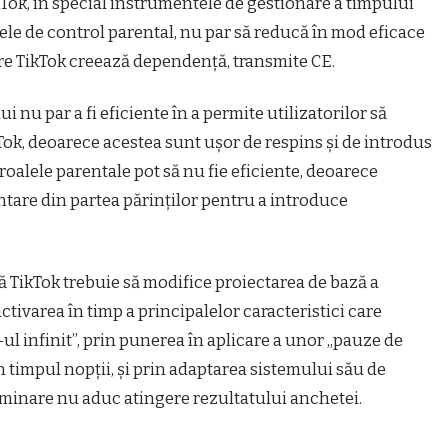
Tok, în special instrumentele de gestionare a timpului
tele de control parental, nu par să reducă în mod eficace
are TikTok creează dependenţă, transmite CE.
 nu par a fi eficiente în a permite utilizatorilor să
kTok, deoarece acestea sunt uşor de respins şi de introdus
troalele parentale pot să nu fie eficiente, deoarece
tare din partea părinţilor pentru a introduce
ă TikTok trebuie să modifice proiectarea de bază a
ctivarea în timp a principalelor caracteristici care
ul infinit”, prin punerea în aplicare a unor „pauze de
în timpul nopţii, şi prin adaptarea sistemului său de
minare nu aduc atingere rezultatului anchetei.