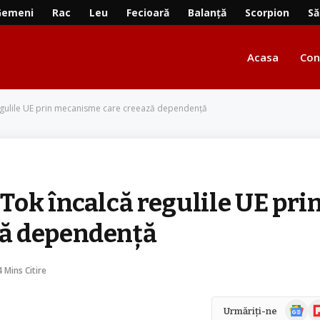
Gemeni
Rac
Leu
Fecioară
Balanță
Scorpion
Să
Acasa
Con
egulile UE prin mecanisme care creează dependență
ok încalcă regulile UE pri
ă dependență
4 Mins Citire
Știri
Fl
Urmăriți-ne