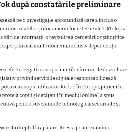
ok după constatările preliminare
azează pe o investigaţie aprofundată care a inclus o
curilor, a datelor şi documentelor interne ale TikTok şi a
itări de informaţii, o revizuire a cercetărilor ştiinţifice
u experţi în mai multe domenii, inclusiv dependenţa
ea efecte negative asupra minţilor în curs de dezvoltare
egislativ privind serviciile digitale responsabilizează
 pot avea asupra utilizatorilor lor. În Europa, punem în
 proteja copiii şi cetăţenii în mediul online”, a spus
utivă pentru suveranitate tehnologică, securitate şi
exercita dreptul la apărare. Acesta poate examina