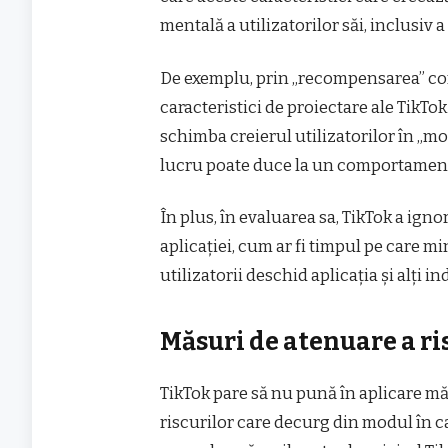
mentală a utilizatorilor săi, inclusiv a
De exemplu, prin „recompensarea” con
caracteristici de proiectare ale TikTo
schimba creierul utilizatorilor în „mod
lucru poate duce la un comportament 
În plus, în evaluarea sa, TikTok a igno
aplicaţiei, cum ar fi timpul pe care mi
utilizatorii deschid aplicaţia şi alţi in
Măsuri de atenuare a ri
TikTok pare să nu pună în aplicare mă
riscurilor care decurg din modul în 