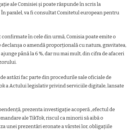
ţie ale Comisiei şi poate răspunde în scris la
 În paralel, va fi consultat Comitetul european pentru
nt confirmate în cele din urmă, Comisia poate emite o
e declanşa o amendă proporţională cu natura, gravitatea,
 ajunge până la 6 %, dar nu mai mult, din cifra de afaceri
zorului.
de astăzi fac parte din procedurile sale oficiale de
ok a Actului legislativ privind serviciile digitale, lansate
pendenţă, prezenta investigaţie acoperă „efectul de
mandare ale TikTok, riscul ca minorii să aibă o
a unei prezentări eronate a vârstei lor, obligaţiile