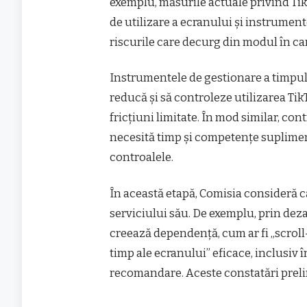
exemplu, măsurile actuale privind Tik
de utilizare a ecranului şi instrumen
riscurile care decurg din modul în c
Instrumentele de gestionare a timpului
reducă şi să controleze utilizarea Ti
fricţiuni limitate. În mod similar, con
necesită timp şi competenţe suplimen
controalele.
În această etapă, Comisia consideră c
serviciului său. De exemplu, prin deza
creează dependenţă, cum ar fi „scroll-
timp ale ecranului” eficace, inclusiv 
recomandare. Aceste constatări preli