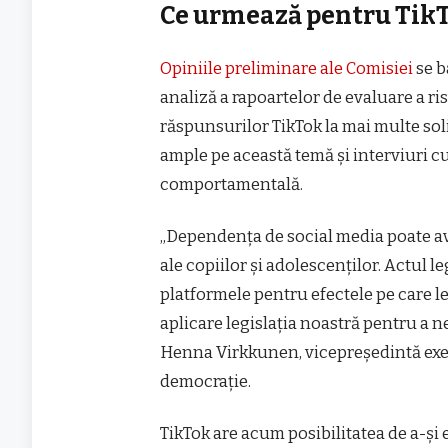
Ce urmează pentru TikT
Opiniile preliminare ale Comisiei
se b
analiză a rapoartelor de evaluare a ris
răspunsurilor TikTok la mai multe solic
ample pe această temă şi interviuri c
comportamentală.
„Dependenţa de social media poate av
ale copiilor şi adolescenţilor. Actul l
platformele pentru efectele pe care le
aplicare legislaţia noastră pentru a ne
Henna Virkkunen, vicepreşedintă exec
democraţie.
TikTok are acum posibilitatea de a-şi 