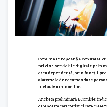
Comisia Europeană a constatat, cu
privind serviciile digitale prin 
crea dependență, prin funcții pre
sistemele de recomandare personal
inclusiv a minorilor.
Ancheta preliminară a Comisiei indic
care aceste caracteristici care creea