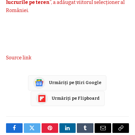
lucrurile pe teren
”, a adăugat viitorul selecționer al
României.
Source link
Urmăriți pe Știri Google
Urmăriți pe Flipboard
Facebook
Twitter
Pinterest
LinkedIn
Tumblr
E-
Copier