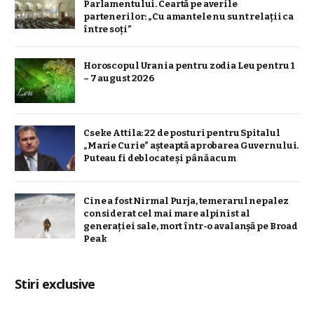
Parlamentului. Ceartă pe averile
partenerilor: „Cu amantele nu sunt relații ca
între soți”
Horoscopul Urania pentru zodia Leu pentru 1
– 7 august 2026
Cseke Attila: 22 de posturi pentru Spitalul
„Marie Curie” așteaptă aprobarea Guvernului.
Puteau fi deblocate și până acum
Cine a fost Nirmal Purja, temerarul nepalez
considerat cel mai mare alpinist al
generației sale, mort într-o avalanșă pe Broad
Peak
Stiri exclusive