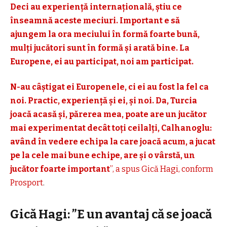
Deci au experiență internațională, știu ce
înseamnă aceste meciuri. Important e să
ajungem la ora meciului în formă foarte bună,
mulți jucători sunt în formă și arată bine. La
Europene, ei au participat, noi am participat.
N-au câștigat ei Europenele, ci ei au fost la fel ca
noi. Practic, experiență și ei, și noi. Da, Turcia
joacă acasă și, părerea mea, poate are un jucător
mai experimentat decât toți ceilalți, Calhanoglu:
având în vedere echipa la care joacă acum, a jucat
pe la cele mai bune echipe, are și o vârstă, un
jucător foarte important
”, a spus Gică Hagi, conform
Prosport
.
Gică Hagi: ”E un avantaj că se joacă