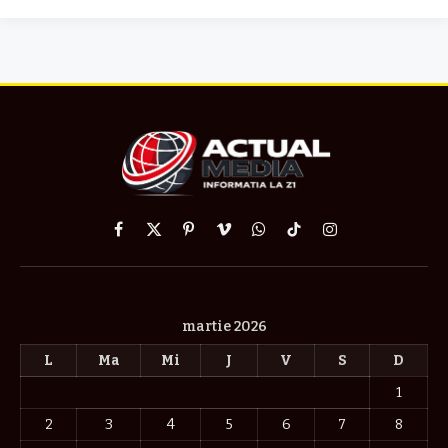
Facebook
X
Pinterest
Vimeo
WhatsApp
TikTok
Instagram
(Twitter)
martie 2026
L
Ma
Mi
J
V
S
D
1
2
3
4
5
6
7
8