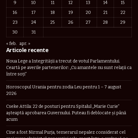
9
10
11
12
13
14
15
16
17
18
19
20
21
22
23
24
25
26
27
28
29
30
31
« feb.
apr. »
Articole recente
Noua Lege a Integrității a trecut de votul Parlamentului.
Ceartă pe averile partenerilor: „Cu amantele nu sunt relații ca
între soți”
Horoscopul Urania pentru zodia Leu pentru 1 – 7 august
2026
Cseke Attila: 22 de posturi pentru Spitalul „Marie Curie”
așteaptă aprobarea Guvernului. Puteau fi deblocate și până
acum
Cine a fost Nirmal Purja, temerarul nepalez considerat cel