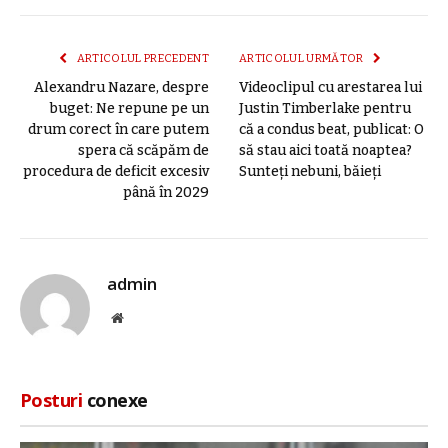
mail
link
ARTICOLUL PRECEDENT
ARTICOLUL URMĂTOR
Alexandru Nazare, despre
Videoclipul cu arestarea lui
buget: Ne repune pe un
Justin Timberlake pentru
drum corect în care putem
că a condus beat, publicat: O
spera că scăpăm de
să stau aici toată noaptea?
procedura de deficit excesiv
Sunteți nebuni, băieți
până în 2029
admin
Site
web
Posturi
conexe