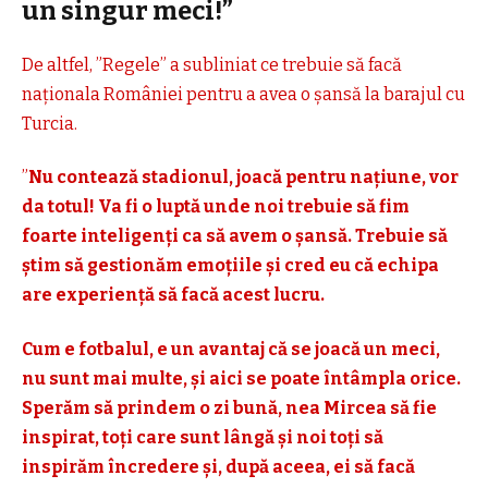
un singur meci!”
De altfel, ”Regele” a subliniat ce trebuie să facă
naționala României pentru a avea o șansă la barajul cu
Turcia.
”
Nu contează stadionul, joacă pentru națiune, vor
da totul! Va fi o luptă unde noi trebuie să fim
foarte inteligenți ca să avem o șansă. Trebuie să
știm să gestionăm emoțiile și cred eu că echipa
are experiență să facă acest lucru.
Cum e fotbalul, e un avantaj că se joacă un meci,
nu sunt mai multe, și aici se poate întâmpla orice.
Sperăm să prindem o zi bună, nea Mircea să fie
inspirat, toți care sunt lângă și noi toți să
inspirăm încredere și, după aceea, ei să facă