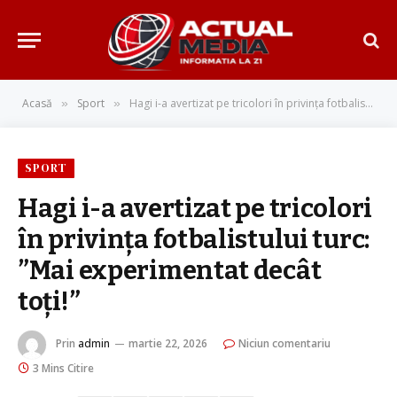
Acasă
Sport
Hagi i-a avertizat pe tricolori în privința fotbalistului turc: ”Mai experimentat decât toți!”
»
»
SPORT
Hagi i-a avertizat pe tricolori
în privința fotbalistului turc:
”Mai experimentat decât
toți!”
Prin
admin
martie 22, 2026
Niciun comentariu
3 Mins Citire