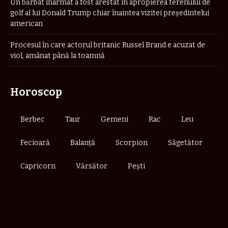
Un bărbat înarmat a fost arestat în apropierea terenului de
golf al lui Donald Trump chiar înaintea vizitei președintelui
american
Procesul în care actorul britanic Russel Brand e acuzat de
viol, amânat până la toamnă
Horoscop
Berbec
Taur
Gemeni
Rac
Leu
Fecioară
Balanță
Scorpion
Săgetător
Capricorn
Vărsător
Pești