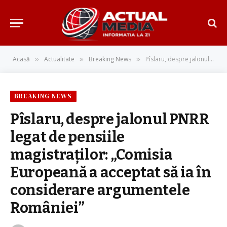
Acasă
Actualitate
Breaking News
Pîslaru, despre jalonul PNRR legat de pensiile magistraţilor: „Comisia Europeană a acceptat să ia în considerare argumentele României”
»
»
»
BREAKING NEWS
Pîslaru, despre jalonul PNRR
legat de pensiile
magistraţilor: „Comisia
Europeană a acceptat să ia în
considerare argumentele
României”