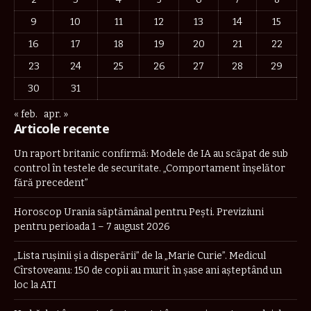
9
10
11
12
13
14
15
16
17
18
19
20
21
22
23
24
25
26
27
28
29
30
31
« feb.
apr. »
Articole recente
Un raport britanic confirmă: Modele de IA au scăpat de sub
control în testele de securitate. „Comportament înşelător
fără precedent”
Horoscop Urania săptămânal pentru Pești. Previziuni
pentru perioada 1 – 7 august 2026
„Lista rușinii și a disperării” de la „Marie Curie”. Medicul
Cîrstoveanu: 150 de copii au murit în șase ani așteptând un
loc la ATI