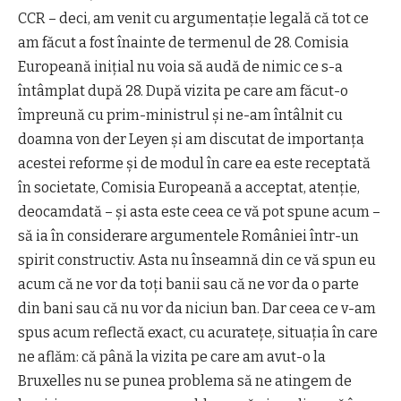
CCR – deci, am venit cu argumentaţie legală că tot ce
am făcut a fost înainte de termenul de 28. Comisia
Europeană iniţial nu voia să audă de nimic ce s-a
întâmplat după 28. După vizita pe care am făcut-o
împreună cu prim-ministrul şi ne-am întâlnit cu
doamna von der Leyen şi am discutat de importanţa
acestei reforme şi de modul în care ea este receptată
în societate, Comisia Europeană a acceptat, atenţie,
deocamdată – şi asta este ceea ce vă pot spune acum –
să ia în considerare argumentele României într-un
spirit constructiv. Asta nu înseamnă din ce vă spun eu
acum că ne vor da toţi banii sau că ne vor da o parte
din bani sau că nu vor da niciun ban. Dar ceea ce v-am
spus acum reflectă exact, cu acurateţe, situaţia în care
ne aflăm: că până la vizita pe care am avut-o la
Bruxelles nu se punea problema să ne atingem de