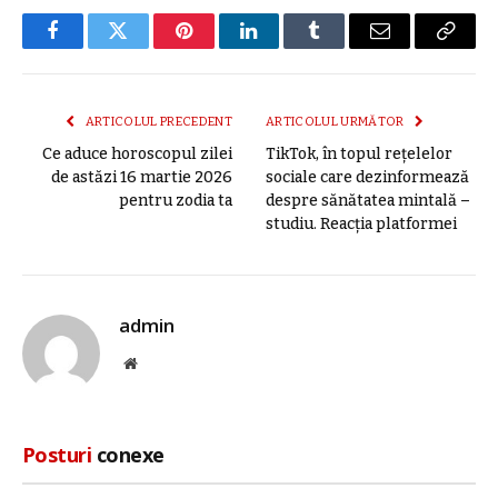
Facebook
Twitter
Pinterest
LinkedIn
Tumblr
E-
Copier
mail
link
ARTICOLUL PRECEDENT
ARTICOLUL URMĂTOR
Ce aduce horoscopul zilei
TikTok, în topul rețelelor
de astăzi 16 martie 2026
sociale care dezinformează
pentru zodia ta
despre sănătatea mintală –
studiu. Reacția platformei
admin
Site
web
Posturi
conexe