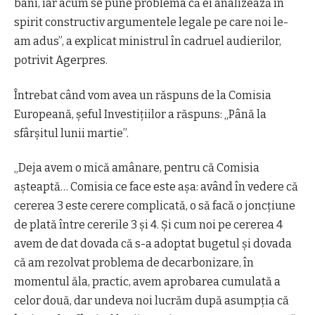
bani, iar acum se pune problema că ei analizează în
spirit constructiv argumentele legale pe care noi le-
am adus”, a explicat ministrul în cadruel audierilor,
potrivit Agerpres.
Întrebat când vom avea un răspuns de la Comisia
Europeană, şeful Investiţiilor a răspuns: „Până la
sfârşitul lunii martie”.
„Deja avem o mică amânare, pentru că Comisia
aşteaptă… Comisia ce face este aşa: având în vedere că
cererea 3 este cerere complicată, o să facă o joncţiune
de plată între cererile 3 şi 4. Şi cum noi pe cererea 4
avem de dat dovada că s-a adoptat bugetul şi dovada
că am rezolvat problema de decarbonizare, în
momentul ăla, practic, avem aprobarea cumulată a
celor două, dar undeva noi lucrăm după asumpţia că