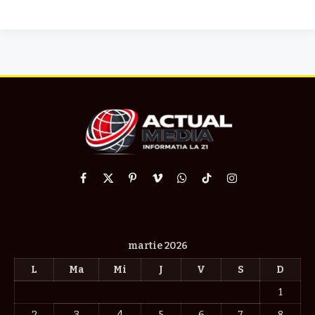
Facebook
X
Pinterest
Vimeo
WhatsApp
TikTok
Instagram
(Twitter)
martie 2026
L
Ma
Mi
J
V
S
D
1
2
3
4
5
6
7
8