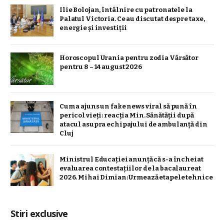
Ilie Bolojan, întâlnire cu patronatele la
Palatul Victoria. Ce au discutat despre taxe,
energie și investiții
Horoscopul Urania pentru zodia Vărsător
pentru 8 – 14 august 2026
Cum a ajuns un fake news viral să pună în
pericol vieți: reacția Min. Sănătății după
atacul asupra echipajului de ambulanță din
Cluj
Ministrul Educației anunță că s-a încheiat
evaluarea contestațiilor de la bacalaureat
2026. Mihai Dimian: Urmează etapele tehnice
Stiri exclusive