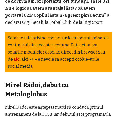
ce dorință am, ori portarul, ori fundașul să fie U21.
Nu e logic să avem avantajul ăsta? Să avem
portarul U21? Copilul ăsta n-a greșit până acum
”, a
declarat Gigi Becali, la Fotbal Club, de la Digi Sport.
Setarile tale privind cookie-urile nu permit afisarea
continutul din aceasta sectiune. Poti actualiza
setarile modulelor coookie direct din browser sau
de
aici
aici –> – e nevoie sa accepti cookie-urile
social media
Mirel Rădoi, debut cu
Metaloglobus
Mirel Rădoi este așteptat marți să conducă primul
antrenament de la FCSB, iar debutul este programat la