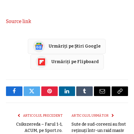
Source link
Urmăriți pe Știri Google
Urmăriți pe Flipboard
Facebook
Twitter
Pinterest
LinkedIn
Tumblr
E-
Copier
mail
link
ARTICOLUL PRECEDENT
ARTICOLUL URMĂTOR
Csikszereda – Farul 1-1,
Sute de sud-coreeni au fost
ACUM, pe Sport.ro.
reținuți într-un raid masiv