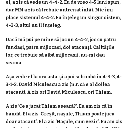
el, a zis că vede un 4-4-2. Eu de vreo 4-5 luni spun,
dar MM a zis că trebuie antrenat întâi. Mie îmi
place sistemul 4-4-2. Eu înțeleg un singur sistem,
4-3-3, altul nu îl înțeleg.
Dacă mă pui pe mine să joc un 4-4-2, joc cu patru
fundași, patru mijlocași, doi atacanți. Calitățile
lor, ce trebuie să aibă mijlocașii, nu-mi dau
seama.
Așa vede el la ora asta, și apoi schimbă în 4-3-3, 4-
3-1-2. David Miculescu a zis (n.r. că e al doilea
atacant). A zis ori David Miculescu, ori Thiam.
A zis ‘Ce a jucat Thiam aseară?’. Eu am zis că în
bandă. El a zis ‘Greșit, nașule, Thiam poate juca
doar atacant’. El a zis ‘Nașule, cum vezi?’. Eu am zis