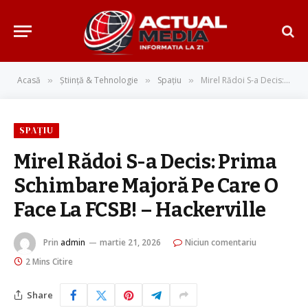
Acasă
Știință & Tehnologie
Spațiu
Mirel Rădoi S-a Decis: Prima Schimbare Majoră Pe Care O Face La FCSB! – Hackerville
»
»
»
SPAȚIU
Mirel Rădoi S-a Decis: Prima
Schimbare Majoră Pe Care O
Face La FCSB! – Hackerville
Prin
admin
martie 21, 2026
Niciun comentariu
2 Mins Citire
Share