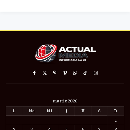
Facebook
X
Pinterest
Vimeo
WhatsApp
TikTok
Instagram
(Twitter)
martie 2026
L
Ma
Mi
J
V
S
D
1
2
3
4
5
6
7
8