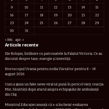
9
10
11
12
13
14
15
16
17
18
19
20
21
22
23
24
25
26
27
28
29
30
31
« feb.
apr. »
Articole recente
Ilie Bolojan, întâlnire cu patronatele la Palatul Victoria. Ce au
discutat despre taxe, energie și investiții
Horoscopul Urania pentru zodia Vărsător pentru 8 – 14
august 2026
Cum a ajuns un fake news viral să pună în pericol vieți: reacția
Min. Sănătății după atacul asupra echipajului de ambulanță
din Cluj
Ministrul Educației anunță că s-a încheiat evaluarea