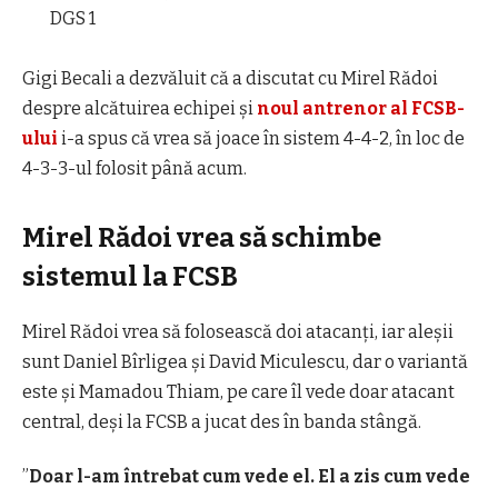
DGS 1
Gigi Becali a dezvăluit că a discutat cu Mirel Rădoi
despre alcătuirea echipei și
noul antrenor al FCSB-
ului
i-a spus că vrea să joace în sistem 4-4-2, în loc de
4-3-3-ul folosit până acum.
Mirel Rădoi vrea să schimbe
sistemul la FCSB
Mirel Rădoi vrea să folosească doi atacanți, iar aleșii
sunt Daniel Bîrligea și David Miculescu, dar o variantă
este și Mamadou Thiam, pe care îl vede doar atacant
central, deși la FCSB a jucat des în banda stângă.
”
Doar l-am întrebat cum vede el. El a zis cum vede