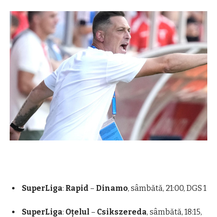
SuperLiga
:
Rapid
–
Dinamo
, sâmbătă, 21:00, DGS 1
SuperLiga
:
Oțelul
–
Csikszereda
, sâmbătă, 18:15,