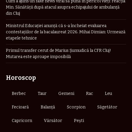
Cum a ajuns un fake news viral să pună în pericol vieți: reacția
Min. Sănătății după atacul asupra echipajului de ambulanță
din Cluj
Ministrul Educației anunță că s-a încheiat evaluarea
contestațiilor de la bacalaureat 2026. Mihai Dimian: Urmează
etapele tehnice
Primul transfer cerut de Marius Șumudică la CFR Cluj!
Mutarea este aproape imposibilă
Horoscop
Berbec
Taur
Gemeni
Rac
Leu
Fecioară
Balanță
Scorpion
Săgetător
Capricorn
Vărsător
Pești