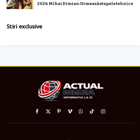
2026. Mihai Dimian: Urmează etapele tehnice
Stiri exclusive
Facebook
X
Pinterest
Vimeo
WhatsApp
TikTok
Instagram
(Twitter)