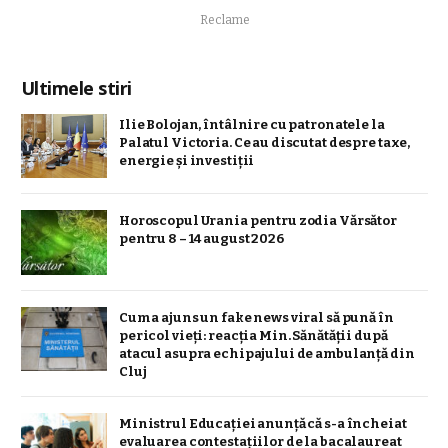
Reclame
Ultimele stiri
Ilie Bolojan, întâlnire cu patronatele la
Palatul Victoria. Ce au discutat despre taxe,
energie și investiții
Horoscopul Urania pentru zodia Vărsător
pentru 8 – 14 august 2026
Cum a ajuns un fake news viral să pună în
pericol vieți: reacția Min. Sănătății după
atacul asupra echipajului de ambulanță din
Cluj
Ministrul Educației anunță că s-a încheiat
evaluarea contestațiilor de la bacalaureat