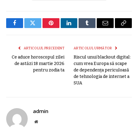
Facebook
Twitter
Pinterest
LinkedIn
Tumblr
E-
Copier
mail
link
ARTICOLUL PRECEDENT
ARTICOLUL URMĂTOR
Ce aduce horoscopul zilei
Riscul unui blackout digital:
de astăzi 18 martie 2026
cum vrea Europa să scape
pentru zodia ta
de dependența periculoasă
de tehnologia de internet a
SUA
admin
Site
web