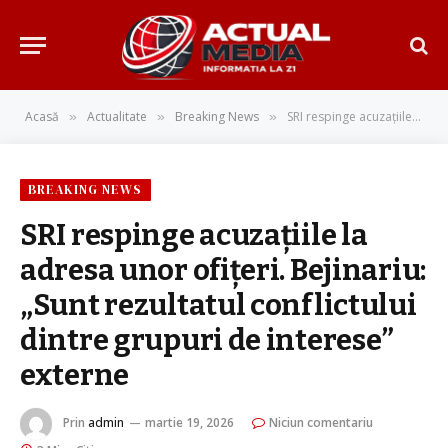
Acasă
Actualitate
Breaking News
SRI respinge acuzațiile la adresa unor ofițeri. Bejinariu: „Sunt rezultatul conflictului dintre grupuri de interese” externe
»
»
»
BREAKING NEWS
SRI respinge acuzațiile la
adresa unor ofițeri. Bejinariu:
„Sunt rezultatul conflictului
dintre grupuri de interese”
externe
Prin
admin
martie 19, 2026
Niciun comentariu