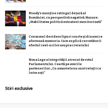
Moody’s menține ratingul de țară al
României, cu perspectivă negativă. Nazare:
„Stabilitatea politică este atent monitorizată”
Consumul de videoclipuri scurte și dinamice
afectează memoria. Cum explică cercetătorii
efectul reel-urilor asupra creierului
Noua Lege a Integrității a trecut de votul
Parlamentului. Ceartă pe averile
partenerilor: „Cu amantele nu sunt relații ca
între soți”
Stiri exclusive