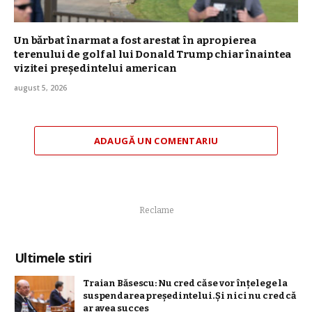
Un bărbat înarmat a fost arestat în apropierea
terenului de golf al lui Donald Trump chiar înaintea
vizitei președintelui american
august 5, 2026
ADAUGĂ UN COMENTARIU
Reclame
Ultimele stiri
Traian Băsescu: Nu cred că se vor înţelege la
suspendarea preşedintelui. Şi nici nu cred că
ar avea succes