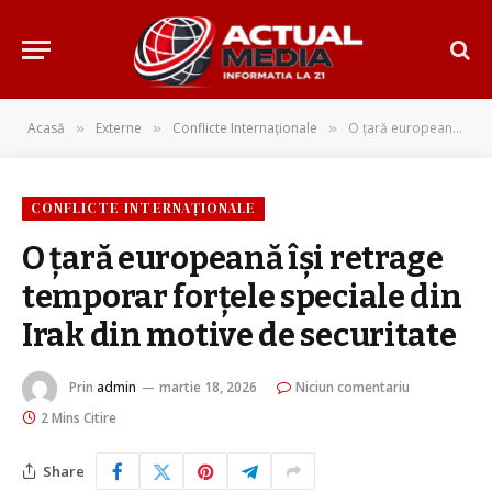
Acasă
Externe
Conflicte Internaționale
O țară europeană își retrage temporar forțele speciale din Irak din motive de securitate
»
»
»
CONFLICTE INTERNAȚIONALE
O țară europeană își retrage
temporar forțele speciale din
Irak din motive de securitate
Prin
admin
martie 18, 2026
Niciun comentariu
2 Mins Citire
Share