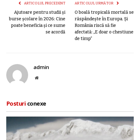
ARTICOLUL PRECEDENT
ARTICOLUL URMĂTOR
Ajutoare pentru studii și
O boală tropicală mortală se
burse școlare în 2026: Cine
răspândește în Europa. Și
poate beneficia și ce sume
România riscă să fie
se acordă
afectată: „E doar o chestiune
de timp”
admin
Site
web
Posturi
conexe