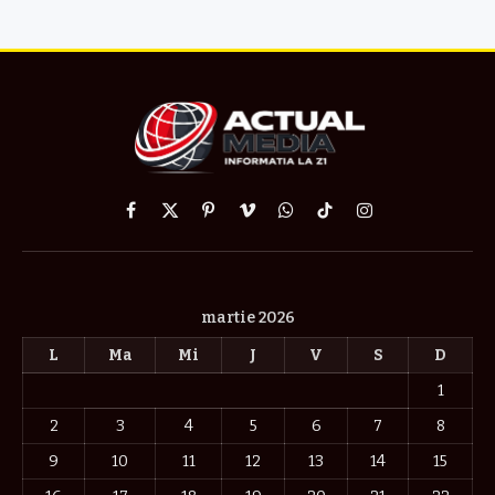
Facebook
X
Pinterest
Vimeo
WhatsApp
TikTok
Instagram
(Twitter)
martie 2026
L
Ma
Mi
J
V
S
D
1
2
3
4
5
6
7
8
9
10
11
12
13
14
15