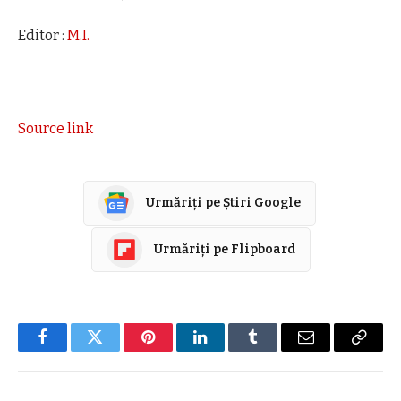
Editor :
M.I.
Source link
Urmăriți pe Știri Google
Urmăriți pe Flipboard
Facebook
Twitter
Pinterest
LinkedIn
Tumblr
E-
Copier
mail
link