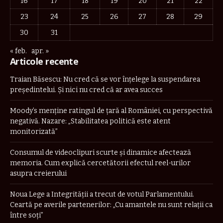
16
17
18
19
20
21
22
23
24
25
26
27
28
29
30
31
« feb.
apr. »
Articole recente
Traian Băsescu: Nu cred că se vor înţelege la suspendarea
preşedintelui. Şi nici nu cred că ar avea succes
Moody’s menține ratingul de țară al României, cu perspectivă
negativă. Nazare: „Stabilitatea politică este atent
monitorizată”
Consumul de videoclipuri scurte și dinamice afectează
memoria. Cum explică cercetătorii efectul reel-urilor
asupra creierului
Noua Lege a Integrității a trecut de votul Parlamentului.
Ceartă pe averile partenerilor: „Cu amantele nu sunt relații ca
între soți”