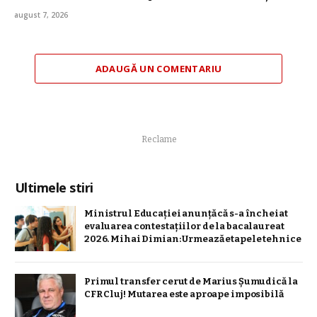
august 7, 2026
ADAUGĂ UN COMENTARIU
Reclame
Ultimele stiri
Ministrul Educației anunță că s-a încheiat
evaluarea contestațiilor de la bacalaureat
2026. Mihai Dimian: Urmează etapele tehnice
Primul transfer cerut de Marius Șumudică la
CFR Cluj! Mutarea este aproape imposibilă