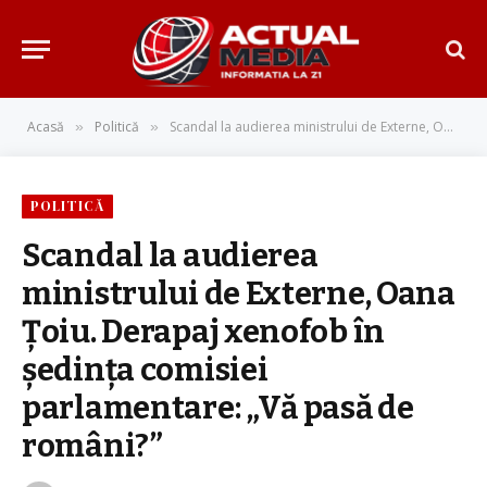
Acasă
Politică
Scandal la audierea ministrului de Externe, Oana Țoiu. Derapaj xenofob în ședința comisiei parlamentare: „Vă pasă de români?”
»
»
POLITICĂ
Scandal la audierea
ministrului de Externe, Oana
Țoiu. Derapaj xenofob în
ședința comisiei
parlamentare: „Vă pasă de
români?”