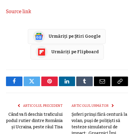
Source link
Urmăriți pe Știri Google
Urmăriți pe Flipboard
Facebook
Twitter
Pinterest
LinkedIn
Tumblr
E-
Copier
mail
link
ARTICOLUL PRECEDENT
ARTICOLUL URMĂTOR
Când va fi deschis traficului
Șoferi prinși fără centură la
podul rutier dintre România
volan, puși de polițiști să
și Ucraina, peste râul Tisa
testeze simulatorul de
impact: „Groaznic! Îmi