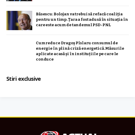
Băsescu: Bolojan va trebui să refacă coaliţia
pentru un timp. Țara a fost adusă în situaţia în
care este acum de tandemul PSD-PNL
Cum reduce Dragoș Pîslaru consumul de
energie în plină criză energetică. Măsurile
aplicate acasă și în instituțiile pe care le
conduce
Stiri exclusive