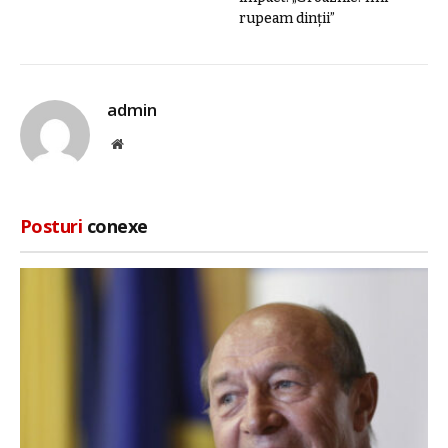
rupeam dinții”
admin
Site
web
Posturi
conexe