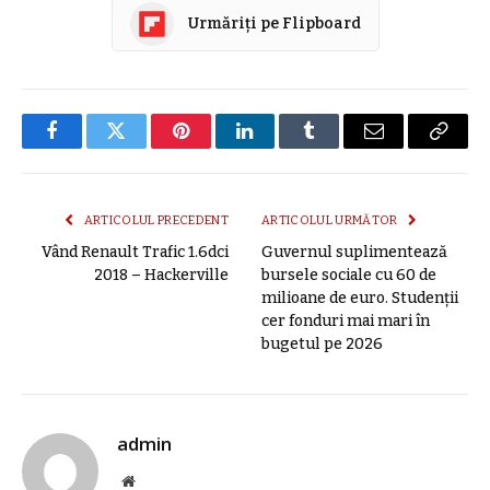
Urmăriți pe Flipboard
Facebook
Twitter
Pinterest
LinkedIn
Tumblr
E-
Copier
mail
link
ARTICOLUL PRECEDENT
ARTICOLUL URMĂTOR
Vând Renault Trafic 1.6dci
Guvernul suplimentează
2018 – Hackerville
bursele sociale cu 60 de
milioane de euro. Studenții
cer fonduri mai mari în
bugetul pe 2026
admin
Site