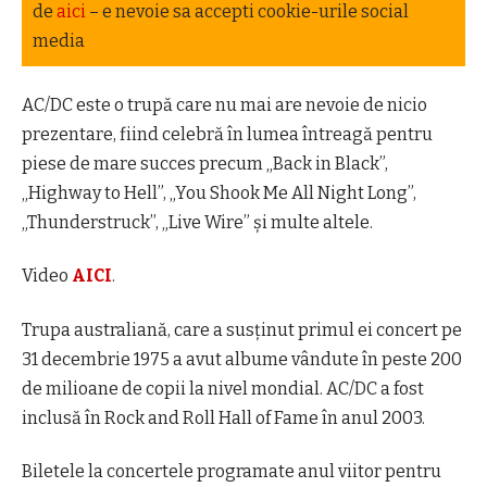
de
aici
– e nevoie sa accepti cookie-urile social
media
AC/DC este o trupă care nu mai are nevoie de nicio
prezentare, fiind celebră în lumea întreagă pentru
piese de mare succes precum „Back in Black”,
„Highway to Hell”, „You Shook Me All Night Long”,
„Thunderstruck”, „Live Wire” şi multe altele.
Video
AICI
.
Trupa australiană, care a susținut primul ei concert pe
31 decembrie 1975 a avut albume vândute în peste 200
de milioane de copii la nivel mondial. AC/DC a fost
inclusă în Rock and Roll Hall of Fame în anul 2003.
Biletele la concertele programate anul viitor pentru