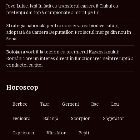
Jovo Lukic, față în față cu transferul carierei! Clubul cu
pretenții din top 5 campionate a intrat pe fir
Strategia naţională pentru conservarea biodiversităţii,
adoptată de Camera Deputaților. Proiectul merge din nou în
Senat
Bolojan a vorbit la telefon cu premierul Kazahstanului:
România are un interes direct în funcționarea neîntreruptă a
conductei cu țiței
Horoscop
Berbec
Taur
Gemeni
Rac
Leu
Fecioară
Balanță
Scorpion
Săgetător
Capricorn
Vărsător
Pești