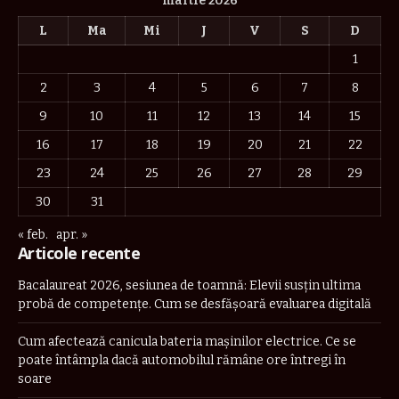
martie 2026
L
Ma
Mi
J
V
S
D
1
2
3
4
5
6
7
8
9
10
11
12
13
14
15
16
17
18
19
20
21
22
23
24
25
26
27
28
29
30
31
« feb.
apr. »
Articole recente
Bacalaureat 2026, sesiunea de toamnă: Elevii susțin ultima
probă de competențe. Cum se desfășoară evaluarea digitală
Cum afectează canicula bateria mașinilor electrice. Ce se
poate întâmpla dacă automobilul rămâne ore întregi în
soare