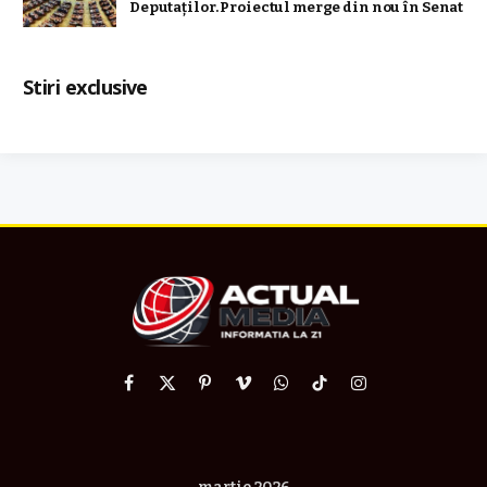
Deputaților. Proiectul merge din nou în Senat
Stiri exclusive
Facebook
X
Pinterest
Vimeo
WhatsApp
TikTok
Instagram
(Twitter)