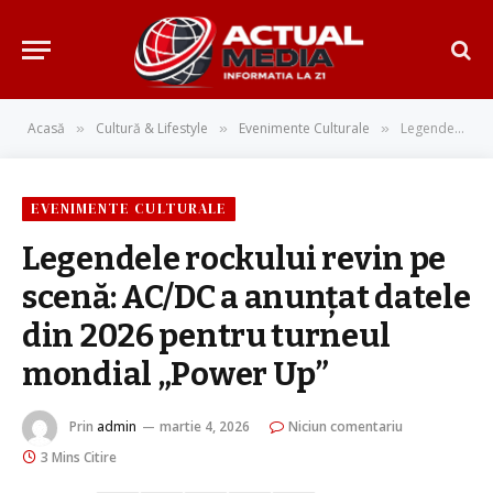
Acasă
Cultură & Lifestyle
Evenimente Culturale
Legendele rockului revin pe scenă: AC/DC a anunţat datele din 2026 pentru turneul mondial „Power Up”
»
»
»
EVENIMENTE CULTURALE
Legendele rockului revin pe
scenă: AC/DC a anunţat datele
din 2026 pentru turneul
mondial „Power Up”
Prin
admin
martie 4, 2026
Niciun comentariu
3 Mins Citire