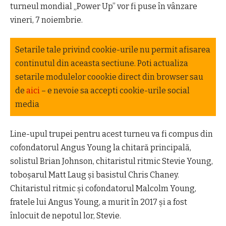
turneul mondial „Power Up” vor fi puse în vânzare
vineri, 7 noiembrie.
Setarile tale privind cookie-urile nu permit afisarea
continutul din aceasta sectiune. Poti actualiza
setarile modulelor coookie direct din browser sau
de
aici
– e nevoie sa accepti cookie-urile social
media
Line-upul trupei pentru acest turneu va fi compus din
cofondatorul Angus Young la chitară principală,
solistul Brian Johnson, chitaristul ritmic Stevie Young,
toboşarul Matt Laug şi basistul Chris Chaney.
Chitaristul ritmic şi cofondatorul Malcolm Young,
fratele lui Angus Young, a murit în 2017 şi a fost
înlocuit de nepotul lor, Stevie.