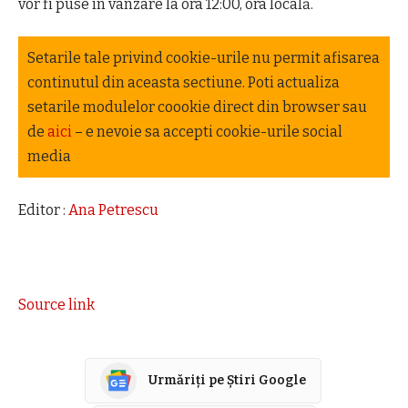
vor fi puse în vânzare la ora 12:00, ora locală.
Setarile tale privind cookie-urile nu permit afisarea
continutul din aceasta sectiune. Poti actualiza
setarile modulelor coookie direct din browser sau
de
aici
– e nevoie sa accepti cookie-urile social
media
Editor :
Ana Petrescu
Source link
Urmăriți pe Știri Google