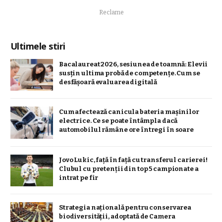
Reclame
Ultimele stiri
Bacalaureat 2026, sesiunea de toamnă: Elevii
susțin ultima probă de competențe. Cum se
desfășoară evaluarea digitală
Cum afectează canicula bateria mașinilor
electrice. Ce se poate întâmpla dacă
automobilul rămâne ore întregi în soare
Jovo Lukic, față în față cu transferul carierei!
Clubul cu pretenții din top 5 campionate a
intrat pe fir
Strategia naţională pentru conservarea
biodiversităţii, adoptată de Camera