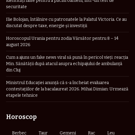
identități false pentru a păcăli oameni, într-un test de
securitate
Ilie Bolojan, întâlnire cu patronatele la Palatul Victoria. Ce au
discutat despre taxe, energie și investiții
Horoscopul Urania pentru zodia Vărsător pentru 8 – 14
august 2026
Cum a ajuns un fake news viral să pună în pericol vieți: reacția
Min. Sănătății după atacul asupra echipajului de ambulanță
din Cluj
Ministrul Educației anunță că s-a încheiat evaluarea
contestațiilor de la bacalaureat 2026. Mihai Dimian: Urmează
etapele tehnice
Horoscop
Berbec
Taur
Gemeni
Rac
Leu