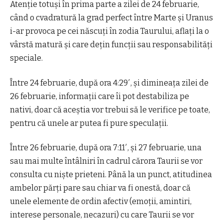
Atenție totuși în prima parte a zilei de 24 februarie,
când o cvadratură la grad perfect între Marte și Uranus
i-ar provoca pe cei născuți în zodia Taurului, aflați la o
vârstă matură și care dețin funcții sau responsabilități
speciale.
Între 24 februarie, după ora 4:29′, și dimineața zilei de
26 februarie, informații care îi pot destabiliza pe
nativi, doar că aceștia vor trebui să le verifice pe toate,
pentru că unele ar putea fi pure speculații.
Între 26 februarie, după ora 7:11′, și 27 februarie, una
sau mai multe întâlniri în cadrul cărora Taurii se vor
consulta cu niște prieteni. Până la un punct, atitudinea
ambelor părți pare sau chiar va fi onestă, doar că
unele elemente de ordin afectiv (emoții, amintiri,
interese personale, necazuri) cu care Taurii se vor