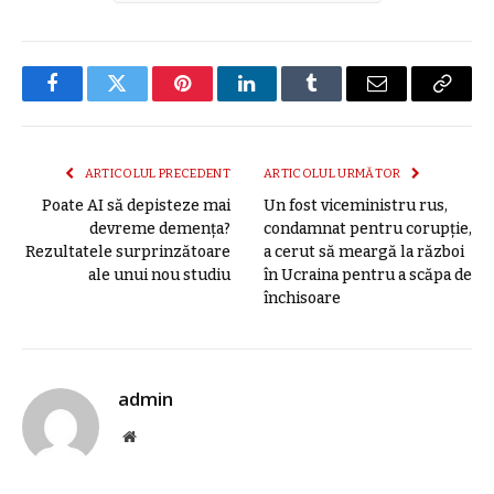
Facebook
Twitter
Pinterest
LinkedIn
Tumblr
E-
Copier
mail
link
ARTICOLUL PRECEDENT
ARTICOLUL URMĂTOR
Poate AI să depisteze mai
Un fost viceministru rus,
devreme demența?
condamnat pentru corupţie,
Rezultatele surprinzătoare
a cerut să meargă la război
ale unui nou studiu
în Ucraina pentru a scăpa de
închisoare
admin
Site
web