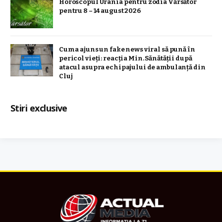
Horoscopul Urania pentru zodia Vărsător
pentru 8 – 14 august 2026
Cum a ajuns un fake news viral să pună în
pericol vieți: reacția Min. Sănătății după
atacul asupra echipajului de ambulanță din
Cluj
Stiri exclusive