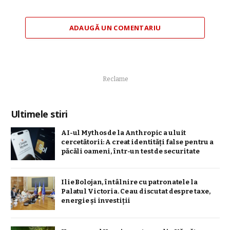
ADAUGĂ UN COMENTARIU
Reclame
Ultimele stiri
AI-ul Mythos de la Anthropic a uluit
cercetătorii: A creat identități false pentru a
păcăli oameni, într-un test de securitate
Ilie Bolojan, întâlnire cu patronatele la
Palatul Victoria. Ce au discutat despre taxe,
energie și investiții