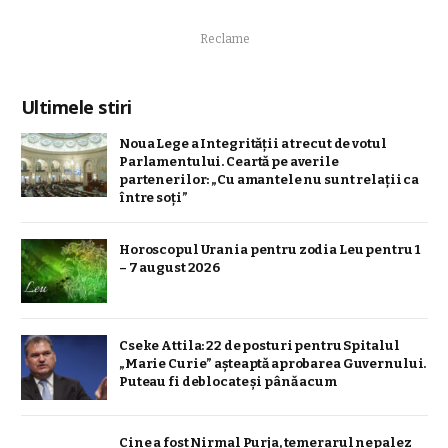
Reclame
Ultimele stiri
Noua Lege a Integrității a trecut de votul
Parlamentului. Ceartă pe averile
partenerilor: „Cu amantele nu sunt relații ca
între soți”
Horoscopul Urania pentru zodia Leu pentru 1
– 7 august 2026
Cseke Attila: 22 de posturi pentru Spitalul
„Marie Curie” așteaptă aprobarea Guvernului.
Puteau fi deblocate și până acum
Cine a fost Nirmal Purja, temerarul nepalez