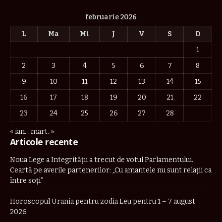
februarie 2026
L
Ma
Mi
J
V
S
D
1
2
3
4
5
6
7
8
9
10
11
12
13
14
15
16
17
18
19
20
21
22
23
24
25
26
27
28
« ian.
mart. »
Articole recente
Noua Lege a Integrității a trecut de votul Parlamentului.
Ceartă pe averile partenerilor: „Cu amantele nu sunt relații ca
între soți”
Horoscopul Urania pentru zodia Leu pentru 1 – 7 august
2026