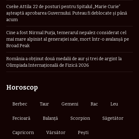
Cseke Attila: 22 de posturi pentru Spitalul „Marie Curie”
așteaptă aprobarea Guvernului. Puteau fi deblocate și până
acum
Cine a fost Nirmal Purja, temerarul nepalez considerat cel
mai mare alpinist al generației sale, mort într-o avalanșă pe
Broad Peak
România a obţinut două medalii de aur şi trei de argint la
Olimpiada Internaţională de Fizică 2026
Horoscop
Berbec
Taur
Gemeni
Rac
Leu
Fecioară
Balanță
Scorpion
Săgetător
Capricorn
Vărsător
Pești