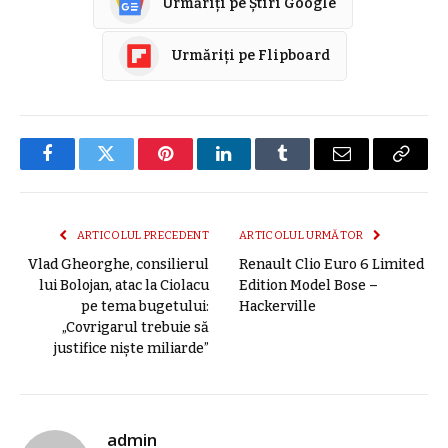
Urmăriți pe Știri Google
Urmăriți pe Flipboard
Facebook
Twitter
Pinterest
LinkedIn
Tumblr
E-
Copier
mail
link
ARTICOLUL PRECEDENT
ARTICOLUL URMĂTOR
Vlad Gheorghe, consilierul
Renault Clio Euro 6 Limited
lui Bolojan, atac la Ciolacu
Edition Model Bose –
pe tema bugetului:
Hackerville
„Covrigarul trebuie să
justifice niște miliarde”
admin