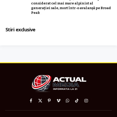
considerat cel mai mare alpinist al
generației sale, mort într-o avalanșă pe Broad
Peak
Stiri exclusive
Facebook
X
Pinterest
Vimeo
WhatsApp
TikTok
Instagram
(Twitter)