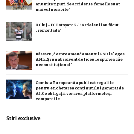
anumite tipuri de accidente, femeile sunt
mai vulnerabile”
U Cluj – FC Botoșani 2-1! Ardelenii au făcut
„remontada”
Băsescu, despre amendamentul PSD la legea
ANI: „Și un absolvent de liceu le spunea că e
neconstituţional”
Comisia Europeană a publicat regulile
pentru etichetarea conținutului generat de
AI. Ce obligații vor avea platformele și
companiile
Stiri exclusive