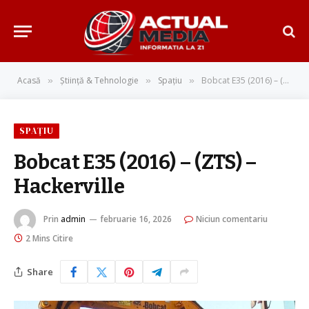
Acasă
Știință & Tehnologie
Spațiu
Bobcat E35 (2016) – (ZTS) – Hackerville
»
»
»
SPAȚIU
Bobcat E35 (2016) – (ZTS) –
Hackerville
Prin
admin
februarie 16, 2026
Niciun comentariu
2 Mins Citire
Share