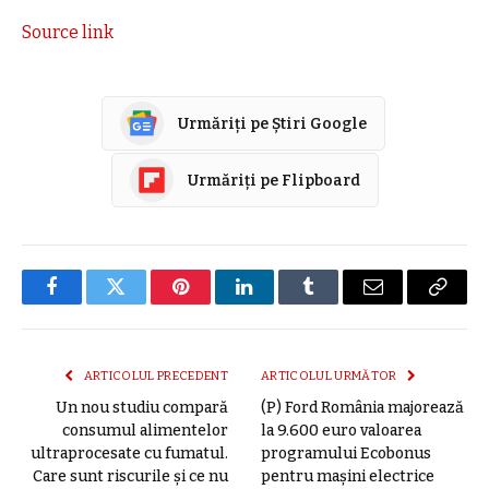
Source link
Urmăriți pe Știri Google
Urmăriți pe Flipboard
Facebook
Twitter
Pinterest
LinkedIn
Tumblr
E-
Copier
mail
link
ARTICOLUL PRECEDENT
ARTICOLUL URMĂTOR
Un nou studiu compară
(P) Ford România majorează
consumul alimentelor
la 9.600 euro valoarea
ultraprocesate cu fumatul.
programului Ecobonus
Care sunt riscurile și ce nu
pentru mașini electrice