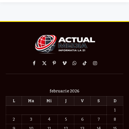
Facebook
X
Pinterest
Vimeo
WhatsApp
TikTok
Instagram
(Twitter)
februarie 2026
L
Ma
Mi
J
V
S
D
1
2
3
4
5
6
7
8
9
10
11
12
13
14
15