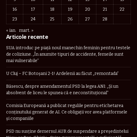
16
17
18
19
20
21
22
23
24
25
26
27
28
« ian.
mart. »
Articole recente
SUA introduc pe piață noul manechin feminin pentru testele
de coliziune. „În anumite tipuri de accidente, femeile sunt
mai vulnerabile”
U Cluj – FC Botoșani 2-1! Ardelenii au făcut „remontada”
Băsescu, despre amendamentul PSD la legea ANI: „Și un
absolvent de liceu le spunea că e neconstituţional”
Comisia Europeană a publicat regulile pentru etichetarea
conținutului generat de AI. Ce obligații vor avea platformele
și companiile
PSD nu susține demersul AUR de suspendare a președintelui