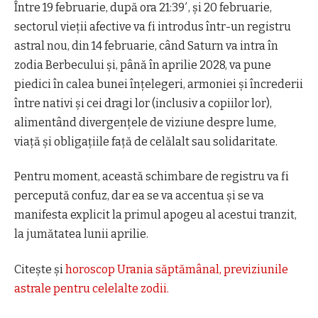
Între 19 februarie, după ora 21:39′, și 20 februarie,
sectorul vieții afective va fi introdus într-un registru
astral nou, din 14 februarie, când Saturn va intra în
zodia Berbecului și, până în aprilie 2028, va pune
piedici în calea bunei înțelegeri, armoniei și încrederii
între nativi și cei dragi lor (inclusiv a copiilor lor),
alimentând divergențele de viziune despre lume,
viață și obligațiile față de celălalt sau solidaritate.
Pentru moment, această schimbare de registru va fi
percepută confuz, dar ea se va accentua și se va
manifesta explicit la primul apogeu al acestui tranzit,
la jumătatea lunii aprilie.
Citește și
horoscop Urania săptămânal, previziunile
astrale pentru celelalte zodii.