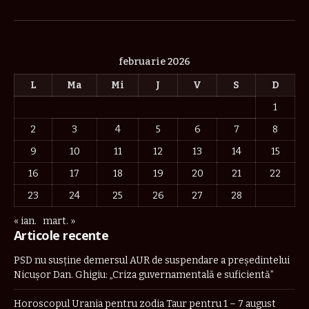
Facebook
X
Pinterest
Vimeo
WhatsApp
TikTok
Instagram
(Twitter)
februarie 2026
L
Ma
Mi
J
V
S
D
1
2
3
4
5
6
7
8
9
10
11
12
13
14
15
16
17
18
19
20
21
22
23
24
25
26
27
28
« ian.
mart. »
Articole recente
PSD nu susține demersul AUR de suspendare a președintelui
Nicușor Dan. Ghigiu: „Criza guvernamentală e suficientă”
Horoscopul Urania pentru zodia Taur pentru 1 – 7 august