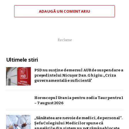
ADAUGĂ UN COMENTARIU
Reclame
Ultimele stiri
PSD nu susține demersul AUR de suspendare a
președintelui Nicușor Dan. Ghigiu: „Criza
guvernamentală e suficientă”
Horoscopul Urania pentru zodia Taur pentru 1
– 7 august 2026
„Sănătatea are nevoie de medici, de personal”.
Șefa Colegiului Medicilor spune că
angajările din sistem nu pot rămâne blocate