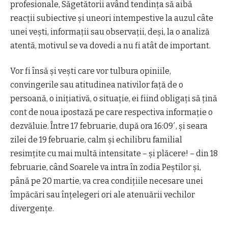
profesionale, Săgetătorii având tendința să aibă
reacții subiective și uneori intempestive la auzul câte
unei vești, informații sau observații, deși, la o analiză
atentă, motivul se va dovedi a nu fi atât de important.
Vor fi însă și vești care vor tulbura opiniile,
convingerile sau atitudinea nativilor față de o
persoană, o inițiativă, o situație, ei fiind obligați să țină
cont de noua ipostază pe care respectiva informație o
dezvăluie. Între 17 februarie, după ora 16:09′, și seara
zilei de 19 februarie, calm și echilibru familial
resimțite cu mai multă intensitate – și plăcere! – din 18
februarie, când Soarele va intra în zodia Peștilor și,
până pe 20 martie, va crea condițiile necesare unei
împăcări sau înțelegeri ori ale atenuării vechilor
divergențe.