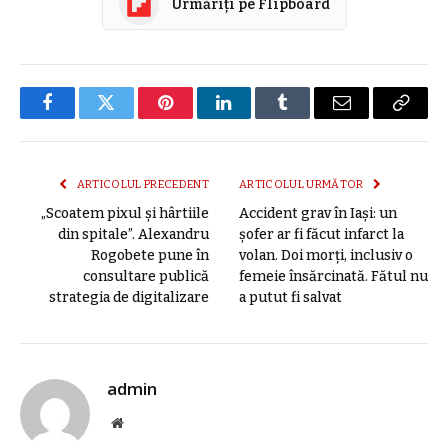
Urmăriți pe Flipboard
Facebook
Twitter
Pinterest
LinkedIn
Tumblr
E-
Copier
mail
link
ARTICOLUL PRECEDENT
ARTICOLUL URMĂTOR
„Scoatem pixul şi hârtiile
Accident grav în Iași: un
din spitale”. Alexandru
șofer ar fi făcut infarct la
Rogobete pune în
volan. Doi morți, inclusiv o
consultare publică
femeie însărcinată. Fătul nu
strategia de digitalizare
a putut fi salvat
admin
Site
web