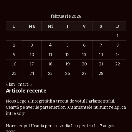
februarie 2026
L
Ma
Mi
J
V
S
D
1
2
3
4
5
6
7
8
9
10
11
12
13
14
15
16
17
18
19
20
21
22
23
24
25
26
27
28
« ian.
mart. »
Articole recente
Noua Lege a Integrității a trecut de votul Parlamentului.
Ceartă pe averile partenerilor: „Cu amantele nu sunt relații ca
între soți”
Horoscopul Urania pentru zodia Leu pentru 1 – 7 august