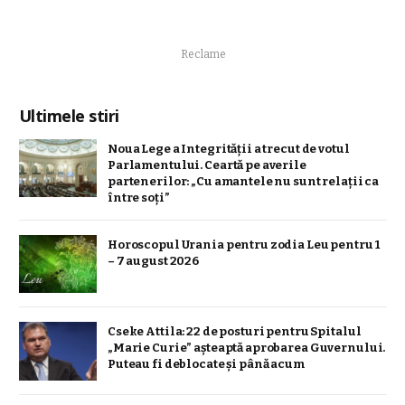
Reclame
Ultimele stiri
Noua Lege a Integrității a trecut de votul
Parlamentului. Ceartă pe averile
partenerilor: „Cu amantele nu sunt relații ca
între soți”
Horoscopul Urania pentru zodia Leu pentru 1
– 7 august 2026
Cseke Attila: 22 de posturi pentru Spitalul
„Marie Curie” așteaptă aprobarea Guvernului.
Puteau fi deblocate și până acum