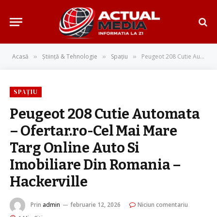
Acasă
Știință & Tehnologie
Spațiu
Peugeot 208 Cutie Automata – Ofertar.ro-Cel Mai Mare Targ Online Auto Si Imobiliare Din Romania – Hackerville
»
»
»
SPAȚIU
Peugeot 208 Cutie Automata
– Ofertar.ro-Cel Mai Mare
Targ Online Auto Si
Imobiliare Din Romania –
Hackerville
Prin
admin
februarie 12, 2026
Niciun comentariu