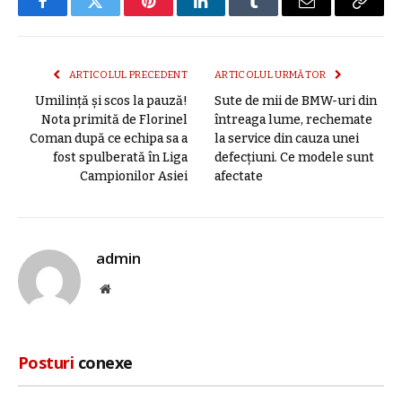
Facebook
Twitter
Pinterest
LinkedIn
Tumblr
E-
Copier
mail
link
ARTICOLUL PRECEDENT
ARTICOLUL URMĂTOR
Umilință și scos la pauză!
Sute de mii de BMW-uri din
Nota primită de Florinel
întreaga lume, rechemate
Coman după ce echipa sa a
la service din cauza unei
fost spulberată în Liga
defecțiuni. Ce modele sunt
Campionilor Asiei
afectate
admin
Site
web
Posturi
conexe