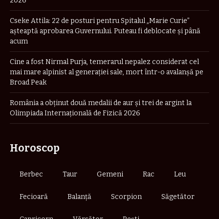
2026
Cseke Attila: 22 de posturi pentru Spitalul „Marie Curie”
așteaptă aprobarea Guvernului. Puteau fi deblocate și până
acum
Cine a fost Nirmal Purja, temerarul nepalez considerat cel
mai mare alpinist al generației sale, mort într-o avalanșă pe
Broad Peak
România a obţinut două medalii de aur şi trei de argint la
Olimpiada Internaţională de Fizică 2026
Horoscop
Berbec
Taur
Gemeni
Rac
Leu
Fecioară
Balanță
Scorpion
Săgetător