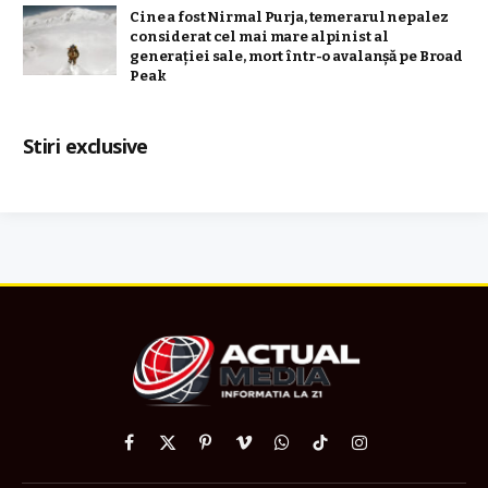
Cine a fost Nirmal Purja, temerarul nepalez
considerat cel mai mare alpinist al
generației sale, mort într-o avalanșă pe Broad
Peak
Stiri exclusive
Facebook
X
Pinterest
Vimeo
WhatsApp
TikTok
Instagram
(Twitter)