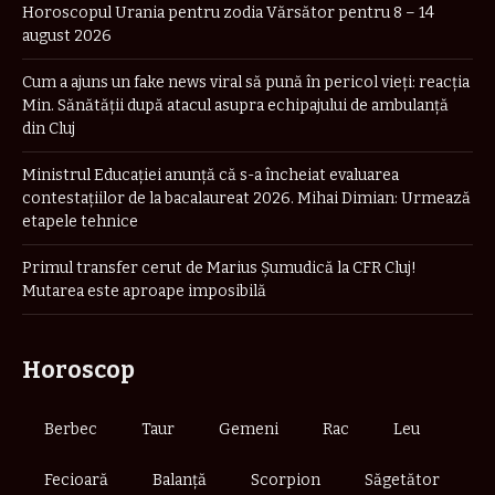
Horoscopul Urania pentru zodia Vărsător pentru 8 – 14
august 2026
Cum a ajuns un fake news viral să pună în pericol vieți: reacția
Min. Sănătății după atacul asupra echipajului de ambulanță
din Cluj
Ministrul Educației anunță că s-a încheiat evaluarea
contestațiilor de la bacalaureat 2026. Mihai Dimian: Urmează
etapele tehnice
Primul transfer cerut de Marius Șumudică la CFR Cluj!
Mutarea este aproape imposibilă
Horoscop
Berbec
Taur
Gemeni
Rac
Leu
Fecioară
Balanță
Scorpion
Săgetător