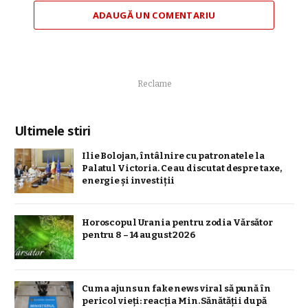
ADAUGĂ UN COMENTARIU
Reclame
Ultimele stiri
Ilie Bolojan, întâlnire cu patronatele la
Palatul Victoria. Ce au discutat despre taxe,
energie și investiții
Horoscopul Urania pentru zodia Vărsător
pentru 8 – 14 august 2026
Cum a ajuns un fake news viral să pună în
pericol vieți: reacția Min. Sănătății după