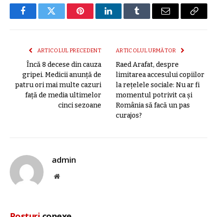
Facebook
Twitter
Pinterest
LinkedIn
Tumblr
E-
Copier
mail
link
ARTICOLUL PRECEDENT
ARTICOLUL URMĂTOR
Încă 8 decese din cauza
Raed Arafat, despre
gripei. Medicii anunță de
limitarea accesului copiilor
patru ori mai multe cazuri
la rețelele sociale: Nu ar fi
față de media ultimelor
momentul potrivit ca și
cinci sezoane
România să facă un pas
curajos?
admin
Site
web
Posturi
conexe