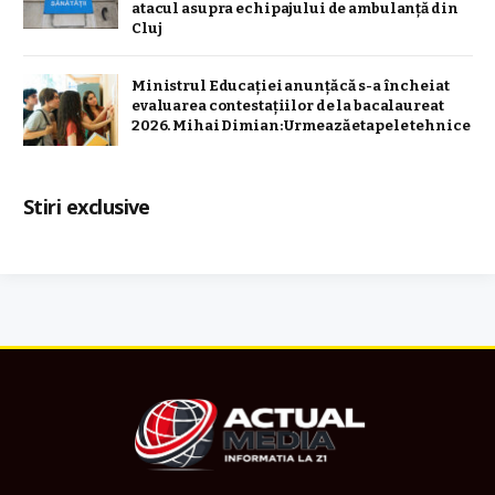
atacul asupra echipajului de ambulanță din
Cluj
Ministrul Educației anunță că s-a încheiat
evaluarea contestațiilor de la bacalaureat
2026. Mihai Dimian: Urmează etapele tehnice
Stiri exclusive